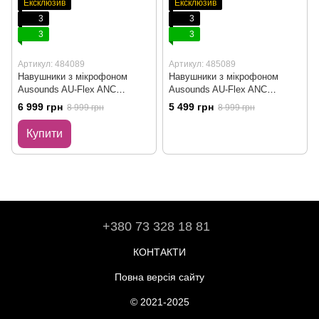
Ексклюзив
Ексклюзив
3
3
3
3
Артикул: 484089
Артикул: 485089
Навушники з мікрофоном
Навушники з мікрофоном
Ausounds AU-Flex ANC
Ausounds AU-Flex ANC
AUFANC101
AUFANC101 - Відкрите
6 999 грн
5 499 грн
8 999 грн
8 999 грн
пакування
Купити
+380 73 328 18 81
КОНТАКТИ
Повна версія сайту
© 2021-2025