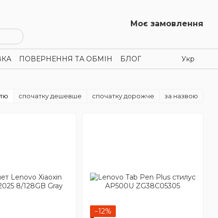
Моє замовлення
ВКА
ПОВЕРНЕННЯ ТА ОБМІН
БЛОГ
Укр
стю
спочатку дешевше
спочатку дорожче
за назвою
−12%