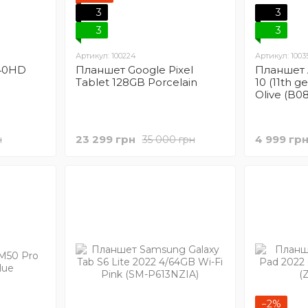
3
3
3
3
Артикул: 100224
Артикул: 1003
P40HD
Планшет Google Pixel
Планшет 
Tablet 128GB Porcelain
10 (11th g
Olive (B
23 299 грн
4 999 гр
н
35 000 грн
−2%