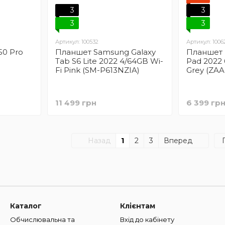
3
3
3
3
Артикул: 100532
Артикул: 1006
50 Pro
Планшет Samsung Galaxy
Планшет 
Tab S6 Lite 2022 4/64GB Wi-
Pad 2022 
Fi Pink (SM-P613NZIA)
Grey (ZA
11 499 грн
6 399 гр
Назад
1
2
3
Вперед
Каталог
Клієнтам
Обчислювальна та
Вхід до кабінету