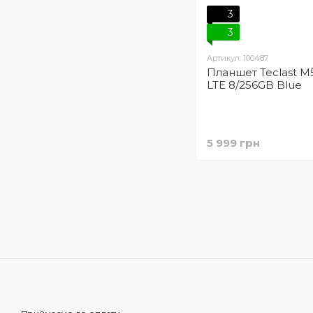
3
3
Артикул: 100487
Планшет Teclast M
LTE 8/256GB Blue
5 999 грн