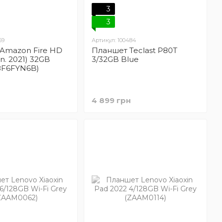
3
3
59
Артикул: 100484
Amazon Fire HD
Планшет Teclast P80T
en. 2021) 32GB
3/32GB Blue
08F6FYN6B)
н
4 899 грн