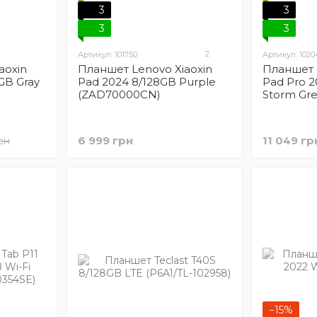
3
3
3
3
2
Артикул: 101750
Артикул: 1020
aoxin
Планшет Lenovo Xiaoxin
Планшет 
GB Gray
Pad 2024 8/128GB Purple
Pad Pro 2
(ZAD70000CN)
Storm Gr
6 999 грн
11 049 гр
рн
−15%