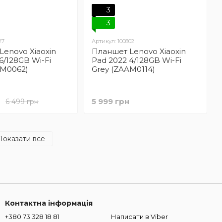
3
3
27
Артикул: 100802
Lenovo Xiaoxin
Планшет Lenovo Xiaoxin
6/128GB Wi-Fi
Pad 2022 4/128GB Wi-Fi
AM0062)
Grey (ZAAM0114)
н
5 999 грн
6 499 грн
Показати все
Контактна інформація
+380 73 328 18 81
Написати в Viber