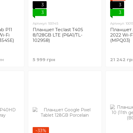
3
3
3
3
Артикул: 100145
Артикул: 1001
b P11
Планшет Teclast T40S
Планшет A
i-Fi
8/128GB LTE (P6A1/TL-
2022 Wi-F
354SE)
102958)
(MPQ03)
5 999 грн
21 242 гр
рн
−33%