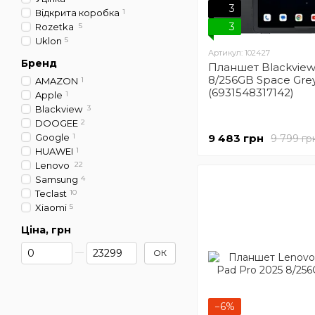
3
Відкрита коробка
1
3
Rozetka
5
Uklon
5
Артикул: 102427
Бренд
Планшет Blackview
8/256GB Space Gre
AMAZON
1
(6931548317142)
Apple
1
Blackview
3
DOOGEE
2
Google
1
9 483 грн
9 799 гр
HUAWEI
1
Lenovo
22
Samsung
4
Teclast
10
Xiaomi
5
Ціна, грн
Від Ціна, грн
До Ціна, грн
ОК
−6%