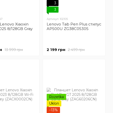
3
3
47
Артикул: 102105
Lenovo Xiaoxin
Lenovo Tab Pen Plus стилус
025 8/128GB Gray
AP500U ZG38C05305
н
2 199 грн
13 999 грн
2 499 грн
Rozetka
Uklon
−13%