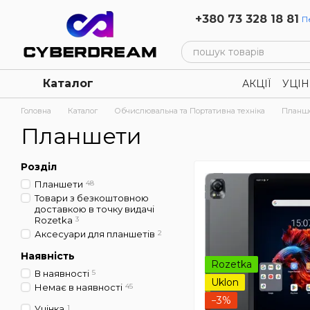
Перейти до основного контенту
+380 73 328 18 81
П
Каталог
АКЦІЇ
УЦІН
Політика к
Головна
Каталог
Обчислювальна та Портативна техніка
Планш
Планшети
Розділ
Планшети
48
Товари з безкоштовною
доставкою в точку видачі
Rozetka
3
Аксесуари для планшетів
2
Наявність
Rozetka
В наявності
5
Uklon
Немає в наявності
45
−3%
Уцінка
1