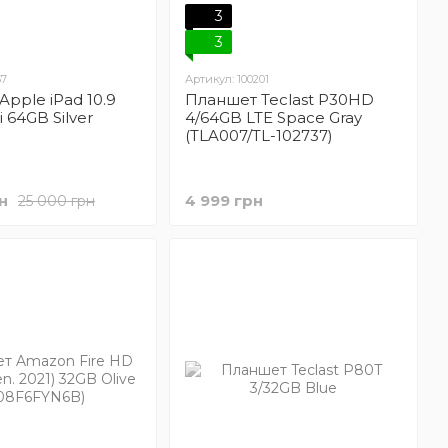
3
3
57
Артикул: 100201
pple iPad 10.9
Планшет Teclast P30HD
i 64GB Silver
4/64GB LTE Space Gray
(TLA007/TL-102737)
н
4 999 грн
25 000 грн