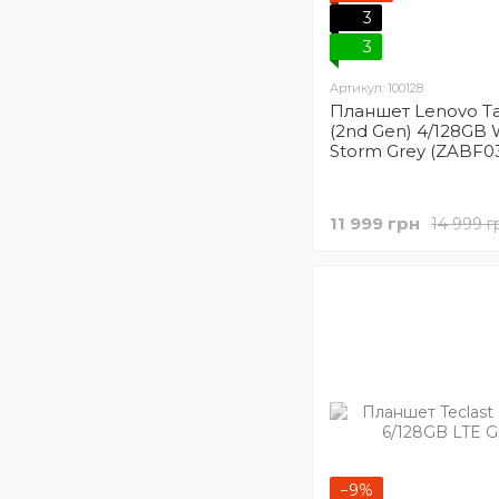
3
3
Артикул: 100128
Планшет Lenovo Ta
(2nd Gen) 4/128GB W
Storm Grey (ZABF0
11 999 грн
14 999 г
−9%