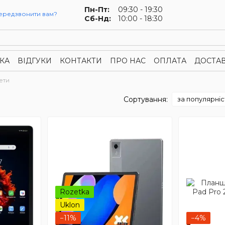
Пн-Пт:
09:30 - 19:30
ередзвонити вам?
Сб-Нд:
10:00 - 18:30
КА
ВІДГУКИ
КОНТАКТИ
ПРО НАС
ОПЛАТА
ДОСТА
онфіденційності
Публічна оферта
ети
Сортування:
за популярні
Rozetka
Uklon
−11%
−4%