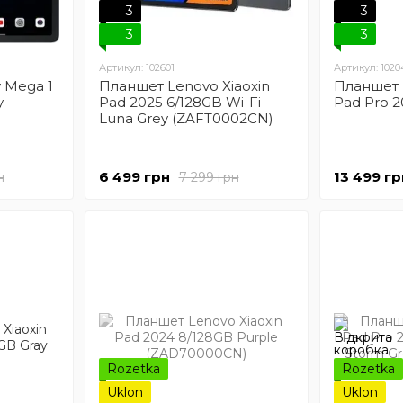
3
3
3
3
Артикул: 102601
Артикул: 1020
 Mega 1
Планшет Lenovo Xiaoxin
Планшет 
y
Pad 2025 6/128GB Wi-Fi
Pad Pro 2
Luna Grey (ZAFT0002CN)
6 499 грн
13 499 гр
н
7 299 грн
Rozetka
Rozetka
Uklon
Uklon