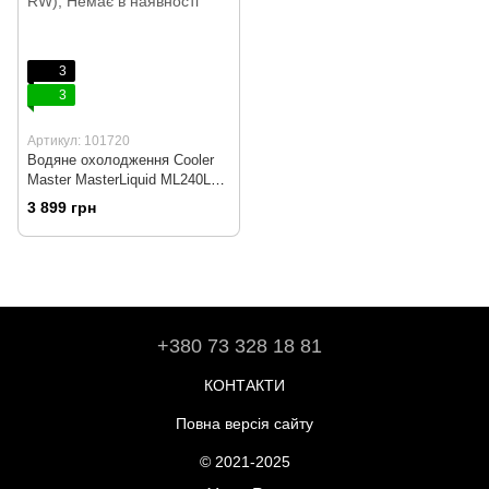
3
3
Артикул: 101720
Водяне охолодження Cooler
Master MasterLiquid ML240L
V2 RGB White Edition (MLW-
3 899 грн
D24M-A18PC-RW)
+380 73 328 18 81
КОНТАКТИ
Повна версія сайту
© 2021-2025