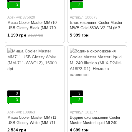
3
3
Артикул: 875620
Артикул: 100673
Миша Cooler Master MM710
Блок живлення Cooler Master
USB Glossy Black (MM-710-
MWE Gold 850W V2 FM (MPE-
KKOL2)
8501-AFAAG)
1 199 грн
5 399 грн
2 130 грн
3
3
3
3
Артикул: 100863
Артикул: 101177
Миша Cooler Master MM711
Водяне охолодження Cooler
USB Glossy White (MM-711-
Master MasterLiquid ML240
WWOL2)
Illusion (MLX-D24M-A18P2-R1)
2 534 грн
4 699 грн