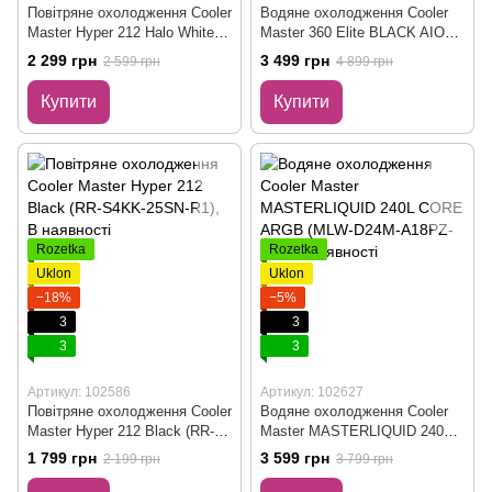
Повітряне охолодження Cooler
Водяне охолодження Cooler
Master Hyper 212 Halo White
Master 360 Elite BLACK AIO
(RR-S4WW-20PA-R1)
Liquid Cooler (ELW-D36M-
2 299 грн
3 499 грн
2 599 грн
4 899 грн
A21DA-R1)
Купити
Купити
Rozetka
Rozetka
Uklon
Uklon
−18%
−5%
3
3
3
3
Артикул: 102586
Артикул: 102627
Повітряне охолодження Cooler
Водяне охолодження Cooler
Master Hyper 212 Black (RR-
Master MASTERLIQUID 240L
S4KK-25SN-R1)
CORE ARGB (MLW-D24M-
1 799 грн
3 599 грн
2 199 грн
3 799 грн
A18PZ-R1)