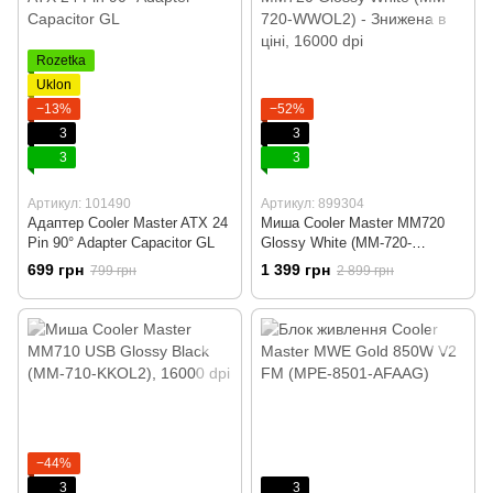
Rozetka
Uklon
−13%
−52%
3
3
3
3
Артикул: 101490
Артикул: 899304
Адаптер Cooler Master ATX 24
Миша Cooler Master MM720
Pin 90° Adapter Capacitor GL
Glossy White (MM-720-
WWOL2) - Знижена в ціні
699 грн
1 399 грн
799 грн
2 899 грн
−44%
3
3