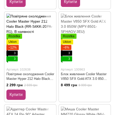
Купити
Купити
Rozetka
Rozetka
Uklon
Uklon
−12%
−6%
3
3
3
3
Артикул: 102638
Артикул: 100963
Повітряне охолодження Cooler
Блок живлення Cooler Master
Master Hyper 212 Halo Black
V850 SFX Gold ATX 3.0 850W
(RR-S4KK-20PA-R1)
(MPY-8501-SFHAGV-3EU)
2 299 грн
8 499 грн
2 599 грн
8 999 грн
Купити