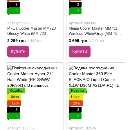
3
3
3
3
Артикул: 899303
Артикул: 899305
Миша Cooler Master MM720
Миша Cooler Master MM731
Glossy White (MM-720-
Wireless White/Gray (MM-731-
WWOL2)
WWOH1)
2 299 грн
3 699 грн
2 499 грн
3 999 грн
Купити
Купити
Rozetka
Rozetka
Uklon
Uklon
−12%
−29%
3
3
3
3
Артикул: 102567
Артикул: 102576