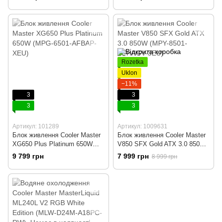
Rozetka
Uklon
−11%
3
3
3
3
Артикул: 101289
Артикул: 1009631
Блок живлення Cooler Master
Блок живлення Cooler Master
XG650 Plus Platinum 650W
V850 SFX Gold ATX 3.0 850W
(MPG-6501-AFBAP-XEU)
(MPY-8501-SFHAGV-3EU)
9 799 грн
7 999 грн
8 999 грн