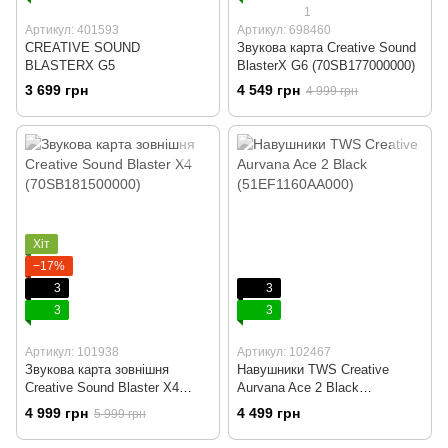
1
Артикул: 401593
Артикул: 698460
CREATIVE SOUND
Звукова карта Creative Sound
BLASTERX G5
BlasterX G6 (70SB177000000)
3 699 грн
4 549 грн
4 999 грн
Хіт
−17%
3
3
3
3
Артикул: 101938
Артикул: 102467
Звукова карта зовнішня
Навушники TWS Creative
Creative Sound Blaster X4
Aurvana Ace 2 Black
(70SB181500000)
(51EF1160AA000)
4 999 грн
4 499 грн
5 999 грн