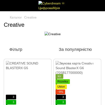
Каталог
Creative
Creative
Фільтр
За популярністю
Хіт
Rozetka
Uklon
−9%
3
3
3
3