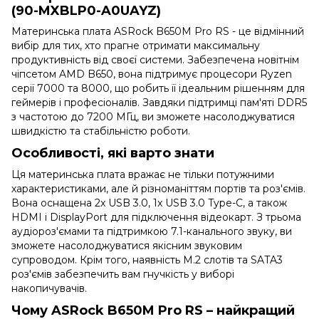
(90-MXBLP0-A0UAYZ)
Материнська плата ASRock B650M Pro RS - це відмінний
вибір для тих, хто прагне отримати максимальну
продуктивність від своєї системи. Забезпечена новітнім
чіпсетом AMD B650, вона підтримує процесори Ryzen
серії 7000 та 8000, що робить її ідеальним рішенням для
геймерів і професіоналів. Завдяки підтримці пам'яті DDR5
з частотою до 7200 МГц, ви зможете насолоджуватися
швидкістю та стабільністю роботи.
Особливості, які варто знати
Ця материнська плата вражає не тільки потужними
характеристиками, але й різноманіттям портів та роз'ємів.
Вона оснащена 2x USB 3.0, 1x USB 3.0 Type-C, а також
HDMI і DisplayPort для підключення відеокарт. З трьома
аудіороз'ємами та підтримкою 7.1-канального звуку, ви
зможете насолоджуватися якісним звуковим
супроводом. Крім того, наявність M.2 слотів та SATA3
роз'ємів забезпечить вам гнучкість у виборі
накопичувачів.
Чому ASRock B650M Pro RS – найкращий