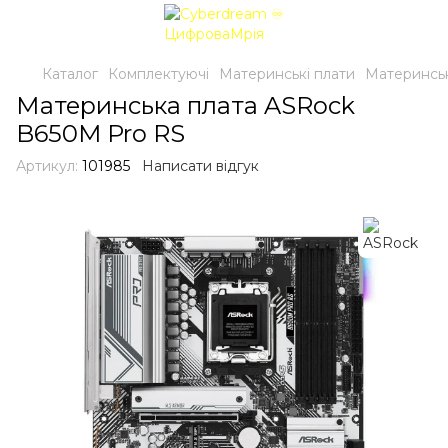
Каталог
Комплектуючі
Материнські плати
Материнськ
Материнська плата ASRock
B650M Pro RS
Артикул:
101985
Написати відгук