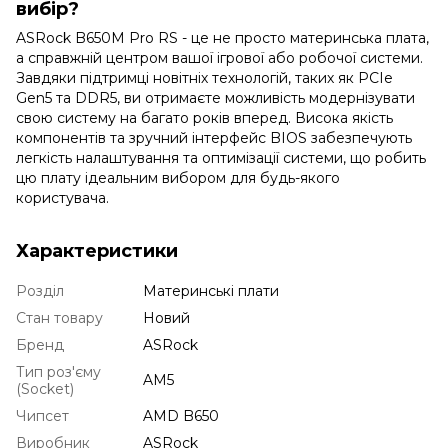
вибір?
ASRock B650M Pro RS - це не просто материнська плата,
а справжній центром вашої ігрової або робочої системи.
Завдяки підтримці новітніх технологій, таких як PCIe
Gen5 та DDR5, ви отримаєте можливість модернізувати
свою систему на багато років вперед. Висока якість
компонентів та зручний інтерфейс BIOS забезпечують
легкість налаштування та оптимізації системи, що робить
цю плату ідеальним вибором для будь-якого
користувача.
Характеристики
Розділ
Материнські плати
Стан товару
Новий
Бренд
ASRock
Тип роз'єму
AM5
(Socket)
Чипсет
AMD B650
Виробник
ASRock