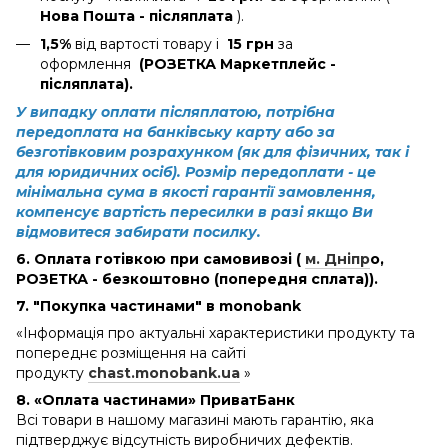
Нова Пошта - післяплата
).
1,5%
від вартості товару і
15 грн
за
оформлення
(РОЗЕТКА Маркетплейс -
післяплата).
У випадку оплати післяплатою, потрібна
передоплата на банківську карту або за
безготівковим розрахунком (як для фізичних, так і
для юридичних осіб). Розмір передоплати - це
мінімальна сума в якості гарантії замовлення,
компенсує вартість пересилки в разі якщо Ви
відмовитеся забирати посилку.
6. Оплата готівкою при самовивозі (
м. Дніпр
о
,
РОЗЕТКА - безкоштовно (попередня сплата)).
7. "Покупка частинами" в monobank
«Інформація про актуальні характеристики продукту та
попереднє розміщення на сайті
продукту
chast.monobank.ua
»
8. «Оплата частинами» ПриватБанк
Всі товари в нашому магазині мають гарантію, яка
підтверджує відсутність виробничих дефектів.