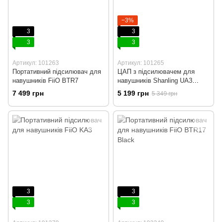
−3%
3
3
3
3
Артикул: 101263
Артикул: 101265
Портативний підсилювач для
ЦАП з підсилювачем для
навушників FiiO BTR7
навушників Shanling UA3
Black
7 499 грн
5 199 грн
5 349 грн
3
3
3
3