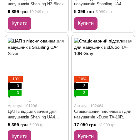
навушників Shanling H2 Black
навушників Shanling UA4
Titanium
9 899 грн
5 399 грн
10 249 грн
5 999 грн
Купити
Купити
−10%
−10%
3
3
3
3
1
Артикул: 101296
Артикул: 102464
ЦАП з підсилювачем для
Стаціонарний підсилювач для
навушників Shanling UA4
навушників xDuoo TA-10R
Silver
Gray
5 399 грн
17 050 грн
5 999 грн
18 999 грн
Купити
Купити