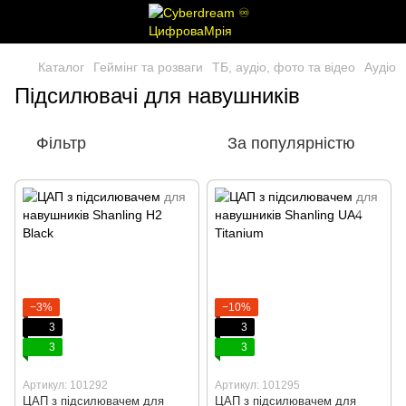
Каталог
Геймінг та розваги
ТБ, аудіо, фото та відео
Аудіо
Підсилювачі для навушників
Фільтр
За популярністю
−3%
−10%
3
3
3
3
Артикул: 101292
Артикул: 101295
ЦАП з підсилювачем для
ЦАП з підсилювачем для