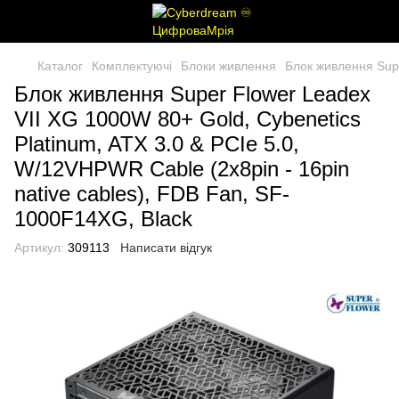
Каталог
Комплектуючі
Блоки живлення
Блок живлення Supe
Блок живлення Super Flower Leadex
VII XG 1000W 80+ Gold, Cybenetics
Platinum, ATX 3.0 & PCIe 5.0,
W/12VHPWR Cable (2x8pin - 16pin
native cables), FDB Fan, SF-
1000F14XG, Black
Артикул:
309113
Написати відгук