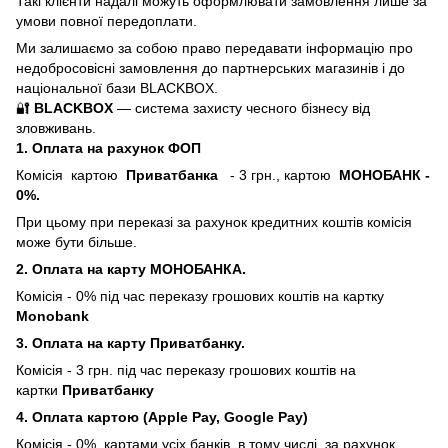
Такі клієнти надалі можуть оформлювати замовлення лише за
умови повної передоплати.
Ми залишаємо за собою право передавати інформацію про
недобросовісні замовлення до партнерських магазинів і до
національної бази BLACKBOX.
🔐
BLACKBOX
— система захисту чесного бізнесу від
зловживань.
1. Оплата на рахунок ФОП
Комісія картою
Приватбанка
- 3 грн., картою
МОНОБАНК -
0%.
При цьому при переказі за рахунок кредитних коштів комісія
може бути більше.
2. Оплата на карту МОНОБАНКА.
Комісія - 0%
під час переказу грошових коштів на картку
Monobank
3. Оплата на карту Приватбанку.
Комісія - 3 грн.
під час переказу грошових коштів на
картки
Приватбанку
4. Оплата картою (Apple Pay, Google Pay)
Комісія - 0% картами усіх банків, в тому числі, за рахунок