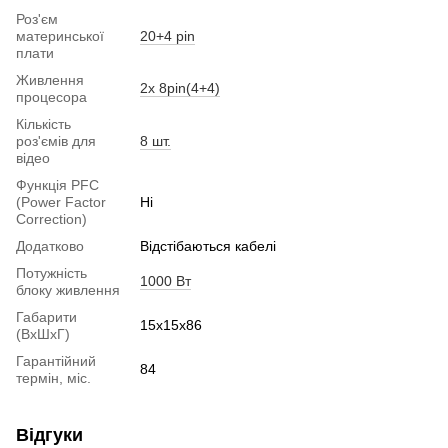
Роз'єм
материнської
20+4 pin
плати
Живлення
2x 8pin(4+4)
процесора
Кількість
роз'ємів для
8 шт.
відео
Функція PFC
(Power Factor
Ні
Correction)
Додатково
Відстібаються кабелі
Потужність
1000 Вт
блоку живлення
Габарити
15x15x86
(ВхШхГ)
Гарантійний
84
термін, міс.
Відгуки