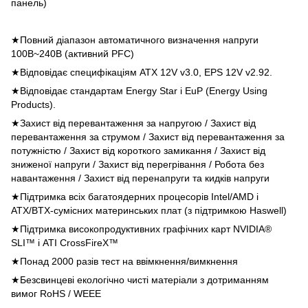
панель)
★
Повний діапазон автоматичного визначення напруги
100
В
~240
В
(
активний
PFC)
★
Відповідає специфікаціям
ATX 12V v3.0, EPS 12V v2.92.
★
Відповідає стандартам
Energy Star
і
EuP (Energy Using
Products).
★
Захист від перевантаження за напругою
/
Захист від
перевантаження за струмом
/
Захист від перевантаження за
потужністю
/
Захист від короткого замикання
/
Захист від
зниженої напруги
/
Захист від перегрівання
/
Робота без
навантаження
/
Захист від перенапруги та кидків напруги
★
Підтримка всіх багатоядерних процесорів
Intel/AMD
і
ATX/BTX-
сумісних материнських плат
(
з підтримкою
Haswell)
★
Підтримка високопродуктивних графічних карт
NVIDIA®
SLI™
і
ATI CrossFireX™
★
Понад
2000
разів тест на ввімкнення
/
вимкнення
★
Безсвинцеві екологічно чисті матеріали з дотриманням
вимог
RoHS / WEEE