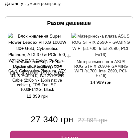
Деталі тут:
умови розіграшу
Разом дешевше
Блок живлення Super Flower
Материнська плата ASUS
Leadex VII XG 1000W 80+
ROG STRIX Z690-F GAMING
Gold, Cybenetics Platinum, ATX
WIFI (s1700, Intel Z690, PCI-
3.0 & PCIe 5.0, W/12VHPWR
Ex16)
Cable (2x8pin - 16pin native
14 999 грн
cables), FDB Fan, SF-
1000F14XG, Black
12 899 грн
27 340 грн
27 898 грн
Купити