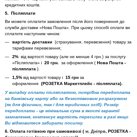
кредитних коштів.
5.
Післяплати
Ви можете оплатити замовлення після його повернення до
служби доставки «Нова Пошта». При цьому способі оплати ви
сплатите наступним чином:
вартість доставки
(страхування, перевезення) товару за
тарифами перевезення;
2%
від вартості товару (але не менше 4 грн.) за послугу
«Післяплата» і
20 грн.
за оформлення (
Нова Пошта -
післяплата
).
1,5%
від вартості товару і
15 грн
за
оформлення
(РОЗЕТКА Маркетплейс - післяплата).
У випадку оплати післяплатою, потрібна передоплата
на банківську карту або за безготівковим розрахунком
(як для фізичних, так і для юридичних осіб). Розмір
передоплати - це мінімальна сума в якості гарантії
замовлення, компенсує вартість пересилки в разі якщо
Ви відмовитеся забирати посилку.
6. Оплата готівкою при самовивозі (
м. Дніпр
о
, РОЗЕТКА -