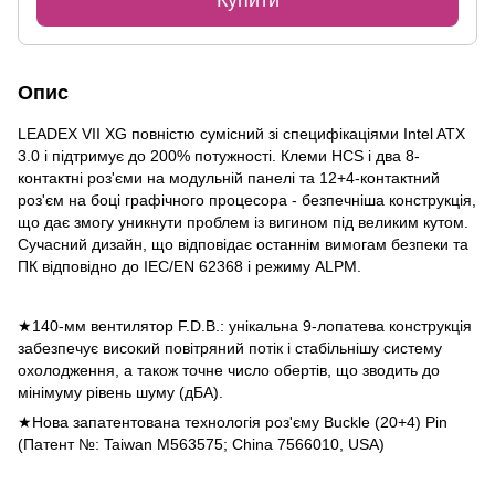
Опис
LEADEX VII XG повністю сумісний зі специфікаціями Intel ATX
3.0 і підтримує до 200% потужності. Клеми HCS і два 8-
контактні роз'єми на модульній панелі та 12+4-контактний
роз'єм на боці графічного процесора - безпечніша конструкція,
що дає змогу уникнути проблем із вигином під великим кутом.
Сучасний дизайн, що відповідає останнім вимогам безпеки та
ПК відповідно до IEC/EN 62368 і режиму ALPM.
★
140-мм вентилятор F.D.B.: унікальна 9-лопатева конструкція
забезпечує високий повітряний потік і стабільнішу систему
охолодження, а також точне число обертів, що зводить до
мінімуму рівень шуму (дБА).
★
Нова запатентована технологія роз'єму Buckle (20+4) Pin
(Патент №: Taiwan M563575; China 7566010, USA)