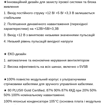
★
Інноваційний дизайн для захисту ігрової системи та блока
живлення
1. Вихід постійного струму +12 В/ +5 В/ +3,3 В залишається
стабільним
2. Поліпшення динамічного навантаження (перехідної
характеристики) на +12В/+5В/+3,3В
3. Вихід +12 В з винятково низькими значеннями пульсацій
4. Низький рівень пульсацій вихідної напруги
★
ЕКО-дизайн
1. автоматичне та економічне керування вентилятором
2. Висока ефективність на всіх шинах, включно з 5VSB
★
100% повністю модульний корпус з ультрагнучкими
стрічковими кабелями для зручного управління кабелями.
★
80 PLUS® Gold Certified, 87% 90% 87% ККД при 20% 50%
50% 100% номінальному навантаженні.
100% японські конденсатори 105°C (основна плата і модульна