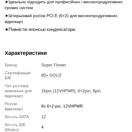
★
Ідеально підходить для професійних і високопродуктивних
ігрових систем
★
Штирьковий роз
'
єм
PCI-E (6+2)
для високопродуктивних
відеокарт
.
★
Повністю
японські
конденсатори
.
Характеристики
Бренд
Super Flower
Сертифікація
80+ GOLD
БЖ
Тип роз'ємів
живлення для
16pin (12VHPWR)
,
6+2pin, 8pin
відеокарт
Роз'єм
8x 6+2 pin, 12VHPWR
відеокарт
Кіл-сть SATA
12
Кіл-сть IDE
4
(Molex)