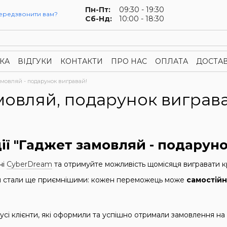
Пн-Пт:
09:30 - 19:30
ередзвонити вам?
Сб-Нд:
10:00 - 18:30
КА
ВІДГУКИ
КОНТАКТИ
ПРО НАС
ОПЛАТА
ДОСТА
онфіденційності
Публічна оферта
амовляй - подарунок вигравай!
мовляй, подарунок виграва
ії "Гаджет замовляй - подаруно
ні
CyberDream
та отримуйте можливість щомісяця вигравати кр
ви стали ще приємнішими: кожен переможець може
самостійн
ь усі клієнти, які оформили та успішно отримали замовлення на
.