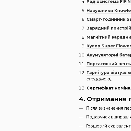
Радіосистема FIFI
Навушники Knowled
Смарт-годинник S
Зарядний пристрій
Магнітний зарядни
Кулер Super Flow
Акумуляторні бата
Портативний вент
Гарнітура віртуаль
спецціною).
Сертифікат номіна
4. Отримання 
Після визначення пе
Подарунок відправля
Грошовий еквівалент