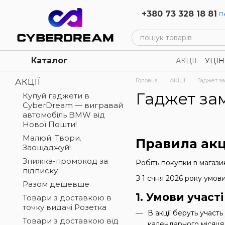
Перейти до основного контенту
+380 73 328 18 81
П
Каталог
АКЦІЇ
УЦІН
Політика к
АКЦІЇ
Головна
АКЦІЇ
Гаджет з
Гаджет за
Купуй гаджети в
CyberDream — вигравай
автомобіль BMW від
Нової Пошти!
Малюй. Твори.
Правила акц
Заощаджуй!
Знижка-промокод за
Робіть покупки в магази
підписку
З 1 счня 2026 року умо
Разом дешевше
1. Умови участі
Товари з доставкою в
точку видачі Розетка
В акції беруть участ
Товари з доставкою від
календарного місяця