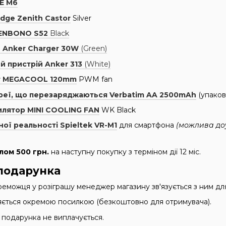
NE M6
ge Zenith Castor
Silver
ENBONO S52
Black
 Anker Charger 30W
(Green)
й пристрій Anker 313
(White)
er MEGACOOL 120mm
PWM fan
реї, що перезаряджаються Verbatim AA 2500mAh
(упаков
илятор MINI COOLING FAN
WK Black
ної реальності Spieltek VR-M1
для смартфона
(можлива доу
лом 500 грн.
на наступну покупку з терміном дії 12 міс.
подарунка
реможця у розіграшу менеджер магазину зв'язується з ним дл
ється окремою посилкою (безкоштовно для отримувача).
 подарунка не виплачується.