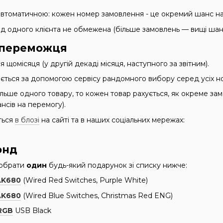
є автоматичною: кожен номер замовлення - це окремий шанс н
від одного клієнта не обмежена (більше замовлень — вищі шан
 переможця
 щомісяця (у другій декаді місяця, наступного за звітним).
ться за допомогою сервісу рандомного вибору серед усіх но
льше одного товару, то кожен товар рахується, як окреме за
нсів на перемогу).
ться
в блозі
на сайті та в наших соціальних мережах:
онд
 обрати
один
будь-який подарунок зі списку нижче:
AK680
(Wired Red Switches, Purple White)
AK680
(Wired Blue Switches, Christmas Red ENG)
RGB
USB Black