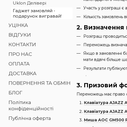
Uklon Делівері
Участь у розіграші 
Гаджет замовляй -
подарунок вигравай!
Кількість замовлень 
УЦІНКА
2. Визначення
ВІДГУКИ
Розіграш проводиться
КОНТАКТИ
Переможець визначає
Якщо в замовленні бі
ПРО НАС
мати вдвічі більше ша
ОПЛАТА
Результати публікую
ДОСТАВКА
.
ПОВЕРНЕННЯ ТА ОБМІН
3. Призовий ф
БЛОГ
Переможець має право
Політика
Клавіатура AJAZZ 
конфіденційності
Клавіатура AJAZZ 
Публічна оферта
Миша AOC GM500 