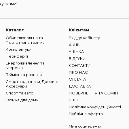
купками!
Каталог
Клієнтам
Обчислювальна та
Вхід до кабінету
Портативна техніка
АКЦІЇ
Комплектуючі
УЦІНКА
Периферія
ВІДГУКИ
Енергоживлення та
КОНТАКТИ
Мережа
ПРО НАС
Геймінг та розваги
ОПЛАТА
Смарт-годинники, Дрони та
Аксесуари
ДОСТАВКА
Спорт та авто
ПОВЕРНЕННЯ ТА ОБМІН
Техніка для дому
БЛОГ
Політика конфіденційності
Публічна оферта
Ми в соцмережах