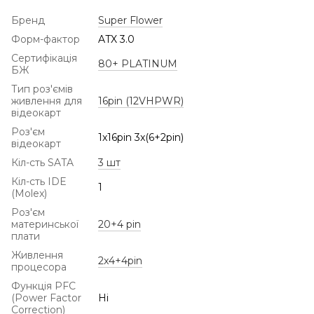
Бренд
Super Flower
Форм-фактор
ATX 3.0
Сертифікація
80+ PLATINUM
БЖ
Тип роз'ємів
живлення для
16pin (12VHPWR)
відеокарт
Роз'єм
1x16pin 3x(6+2pin)
відеокарт
Кіл-сть SATA
3 шт
Кіл-сть IDE
1
(Molex)
Роз'єм
материнської
20+4 pin
плати
Живлення
2x4+4pin
процесора
Функція PFC
(Power Factor
Ні
Correction)