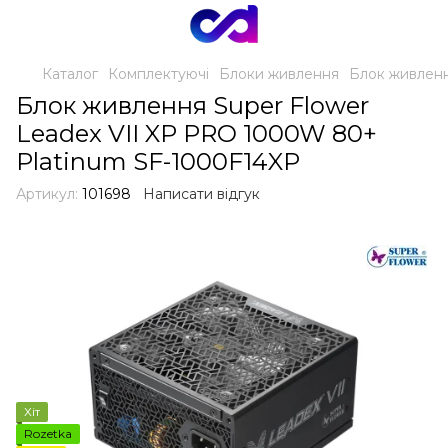
Каталог
Комплектуючі
Блоки живлення
Блок живленн
Блок живлення Super Flower
Leadex VII XP PRO 1000W 80+
Platinum SF-1000F14XP
Артикул:
101698
Написати відгук
Хіт
Rozetka