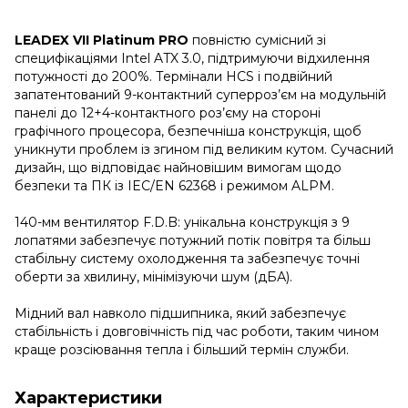
LEADEX VII Platinum PRO
повністю сумісний зі
специфікаціями Intel ATX 3.0, підтримуючи відхилення
потужності до 200%. Термінали HCS і подвійний
запатентований 9-контактний суперроз’єм на модульній
панелі до 12+4-контактного роз’єму на стороні
графічного процесора, безпечніша конструкція, щоб
уникнути проблем із згином під великим кутом. Сучасний
дизайн, що відповідає найновішим вимогам щодо
безпеки та ПК із IEC/EN 62368 і режимом ALPM.
140-мм вентилятор F.D.B: унікальна конструкція з 9
лопатями забезпечує потужний потік повітря та більш
стабільну систему охолодження та забезпечує точні
оберти за хвилину, мінімізуючи шум (дБА).
Мідний вал навколо підшипника, який забезпечує
стабільність і довговічність під час роботи, таким чином
краще розсіювання тепла і більший термін служби.
Характеристики