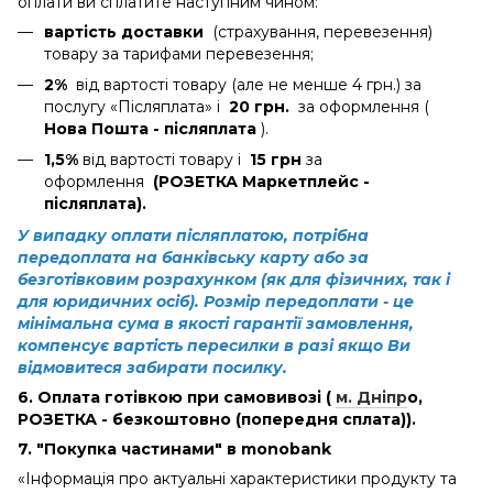
оплати ви сплатите наступним чином:
вартість доставки
(страхування, перевезення)
товару за тарифами перевезення;
2%
від вартості товару (але не менше 4 грн.) за
послугу «Післяплата» і
20 грн.
за оформлення (
Нова Пошта - післяплата
).
1,5%
від вартості товару і
15 грн
за
оформлення
(РОЗЕТКА Маркетплейс -
післяплата).
У випадку оплати післяплатою, потрібна
передоплата на банківську карту або за
безготівковим розрахунком (як для фізичних, так і
для юридичних осіб). Розмір передоплати - це
мінімальна сума в якості гарантії замовлення,
компенсує вартість пересилки в разі якщо Ви
відмовитеся забирати посилку.
6. Оплата готівкою при самовивозі (
м. Дніпр
о
,
РОЗЕТКА - безкоштовно (попередня сплата)).
7. "Покупка частинами" в monobank
«Інформація про актуальні характеристики продукту та