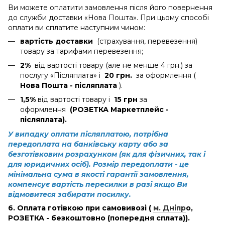
Ви можете оплатити замовлення після його повернення
до служби доставки «Нова Пошта». При цьому способі
оплати ви сплатите наступним чином:
вартість доставки
(страхування, перевезення)
товару за тарифами перевезення;
2%
від вартості товару (але не менше 4 грн.) за
послугу «Післяплата» і
20 грн.
за оформлення (
Нова Пошта - післяплата
).
1,5%
від вартості товару і
15 грн
за
оформлення
(РОЗЕТКА Маркетплейс -
післяплата).
У випадку оплати післяплатою, потрібна
передоплата на банківську карту або за
безготівковим розрахунком (як для фізичних, так і
для юридичних осіб). Розмір передоплати - це
мінімальна сума в якості гарантії замовлення,
компенсує вартість пересилки в разі якщо Ви
відмовитеся забирати посилку.
6. Оплата готівкою при самовивозі (
м. Дніпр
о
,
РОЗЕТКА - безкоштовно (попередня сплата)).