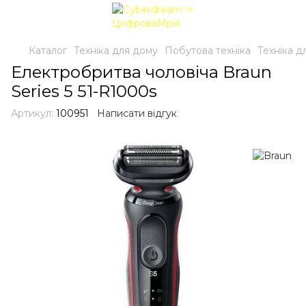
Каталог
Техніка для дому
Побутова техніка
Техніка д
Електробритва чоловіча Braun
Series 5 51-R1000s
Артикул:
100951
Написати відгук