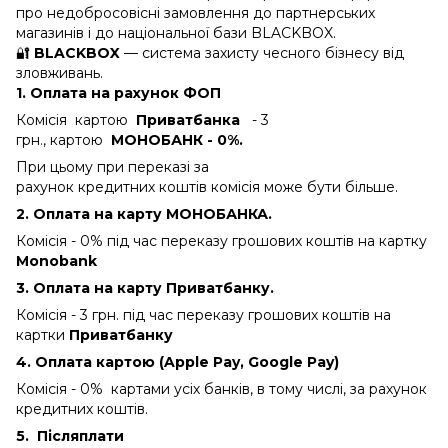
про недобросовісні замовлення до партнерських
магазинів і до національної бази BLACKBOX.
🔐
BLACKBOX
— система захисту чесного бізнесу від
зловживань.
1. Оплата на рахунок ФОП
Комісія картою
Приватбанка
- 3
грн., картою
МОНОБАНК - 0%.
При цьому при переказі за
рахунок кредитних коштів комісія може бути більше.
2. Оплата на карту МОНОБАНКА.
Комісія - 0%
під час переказу грошових коштів на картку
Monobank
3. Оплата на карту Приватбанку.
Комісія - 3 грн.
під час переказу грошових коштів на
картки
Приватбанку
4. Оплата картою (Apple Pay, Google Pay)
Комісія - 0% картами усіх банків, в тому числі, за рахунок
кредитних коштів.
5.
Післяплати