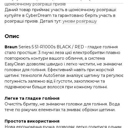
Даний товар приймає участь в щомісячному розіграші:
купуйте в CyberDream та гарантовано беріть участь в
розіграші призів. Деталі тут:
умови розіграшу
Опис
Braun
Series 5 51-R1000s BLACK / RED - гладке гоління
стало простіше: 3 гнучкі леза цієї електробритви плавно
повторюють контури вашого обличчя, а система
EasyClean дозволяє швидко і легко чистити, не знімаючи
головки для гоління. Ефективний навіть при жорсткій
щетині: технологія AutoSense аналізує щетину та регулює
потужність залежно від її густоти, захоплюючи та
підрівнюючи більше волосся при кожному голінні.
Легке та гладке гоління
Очистіть бритву, не знімаючи головки для гоління. Вода
тече по ріжучих елементах та змиває обрізки щетини.
Простота використання
Нова ергономічна ручка дозволяє легко голитися одним