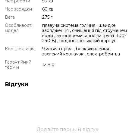
Час роботи
50 хв
Час зарядки
60 хв
Вага
275 г
Особливості
плавуча система гоління , швидке
моделі
зарядження , очищення під струменем
води , автоперемикання напруги (100-
240 В) , водонепроникний корпус
Комплектація
Чистяча щітка , блок живлення ,
захисний ковпачок , електробритва
Гарантійний
12 міс
термін
Відгуки
Додайте перший відгук