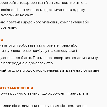
ревіряйте товар: зовнішній вигляд, комплектність.
повідності — відмовтесь від отримання та одразу
 вказаними на сайті.
які претензії щодо його упаковки, комплектації або
 розгляду.
ТА
ння клієнт зобов’язаний отримати товар або
тавку, якщо товар прибув у належному стані.
іленні — до 6 днів. Потім воно повертається до магазину.
а попередньою домовленістю.
ний,
згідно з угодою користувача,
витрати на логістику
ОГО ЗАМОВЛЕННЯ
 тому просимо ставитися до оформлення замовлень
ідмови від отримання товару після підтвердження,