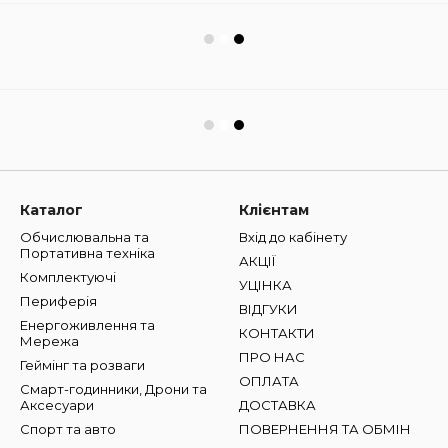
Каталог
Клієнтам
Обчислювальна та
Вхід до кабінету
Портативна техніка
АКЦІЇ
Комплектуючі
УЦІНКА
Периферія
ВІДГУКИ
Енергоживлення та
КОНТАКТИ
Мережа
ПРО НАС
Геймінг та розваги
ОПЛАТА
Смарт-годинники, Дрони та
Аксесуари
ДОСТАВКА
Спорт та авто
ПОВЕРНЕННЯ ТА ОБМІН