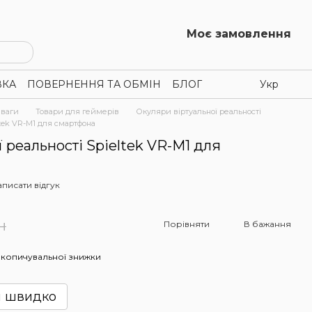
Моє замовлення
ВКА
ПОВЕРНЕННЯ ТА ОБМІН
БЛОГ
Укр
зваги
Товари для геймерів
Окуляри віртуальної реальності
ltek VR-M1 для смартфона
ї реальності Spieltek VR-M1 для
аписати відгук
н
Порівняти
В бажання
копичувальної знижки
и швидко