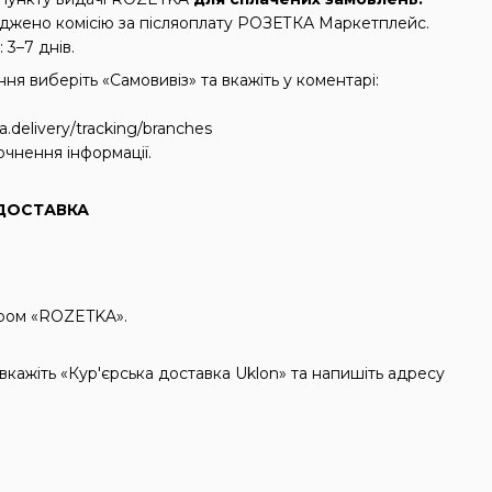
аджено комісію за післяоплату РОЗЕТКА Маркетплейс.
 3–7 днів.
я виберіть «Самовивіз» та вкажіть у коментарі:
a.delivery/tracking/branches
очнення інформації.
ОСТАВКА
кером «ROZETKA».
кажіть «Кур'єрська доставка Uklon» та напишіть адресу