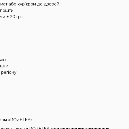
омат або кур’єром до дверей.
ї пошти.
ми + 20 грн.
їні.
ошти.
 регіону.
кером «ROZETKA».
 пункту видачі ROZETKA
для сплачених замовлень.