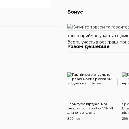
Бонус
товар приймає участь в щомі
беріть участь в розіграші приз
Разом дешевше
Гарнітура віртуальної
Spi
реальності Spieltek VR-M1
Blu
для смартфона
вір
899 грн
299