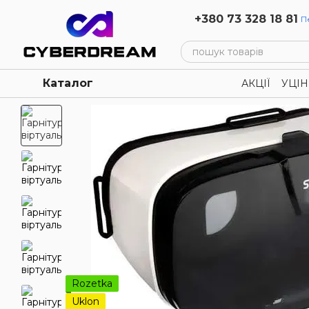
Перейти до основного контенту
+380 73 328 18 81
П
Каталог
АКЦІЇ
УЦІН
Політика к
Rozetka
Uklon