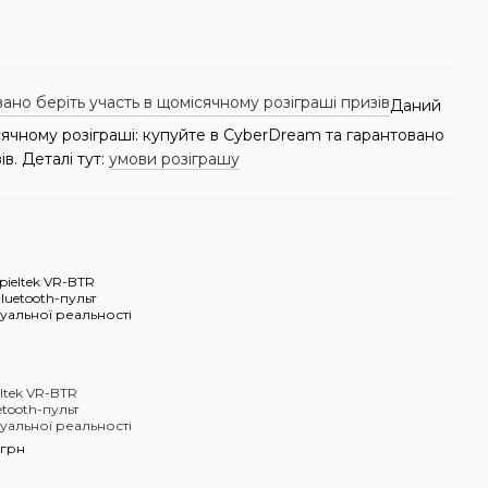
Даний
сячному розіграші: купуйте в CyberDream та гарантовано
ів. Деталі тут:
умови розіграшу
eltek VR-BTR
etooth-пульт
туальної реальності
 грн