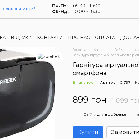
Пн-Пт:
09:30 - 19:30
ередзвонити вам?
Сб-Нд:
10:00 - 18:30
КА
ВІДГУКИ
КОНТАКТИ
ПРО НАС
ОПЛАТА
ДОСТА
онфіденційності
Публічна оферта
Головна
Каталог
Геймінг та ро
Гарнітура віртуальної реальності Spie
Гарнітура віртуально
смартфона
В наявності
Артикул: 101797
Н
899 грн
1 099 гр
%
Ввійти
для відображення на
Купити
Замовит