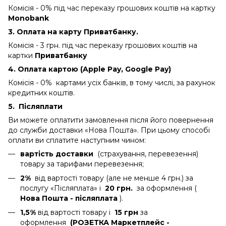
Комісія - 0%
під час переказу грошових коштів на картку
Monobank
3. Оплата на карту Приватбанку.
Комісія - 3 грн.
під час переказу грошових коштів на
картки
Приватбанку
4. Оплата картою (Apple Pay, Google Pay)
Комісія - 0% картами усіх банків, в тому числі, за рахунок
кредитних коштів.
5.
Післяплати
Ви можете оплатити замовлення після його повернення
до служби доставки «Нова Пошта». При цьому способі
оплати ви сплатите наступним чином:
вартість доставки
(страхування, перевезення)
товару за тарифами перевезення;
2%
від вартості товару (але не менше 4 грн.) за
послугу «Післяплата» і
20 грн.
за оформлення (
Нова Пошта - післяплата
).
1,5%
від вартості товару і
15 грн
за
оформлення
(РОЗЕТКА Маркетплейс -