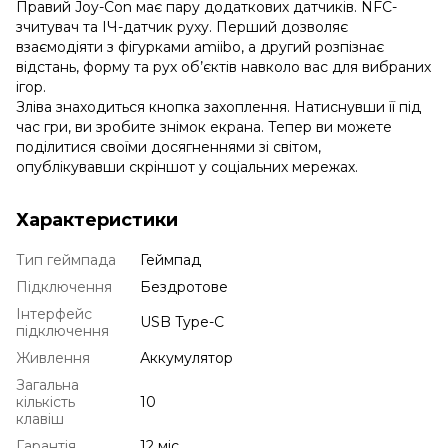
Правий Joy-Con має пару додаткових датчиків. NFC-
зчитувач та ІЧ-датчик руху. Перший дозволяє
взаємодіяти з фігурками amiibo, а другий розпізнає
відстань, форму та рух об’єктів навколо вас для вибраних
ігор.
Зліва знаходиться кнопка захоплення. Натиснувши її під
час гри, ви зробите знімок екрана. Тепер ви можете
поділитися своїми досягненнями зі світом,
опублікувавши скріншот у соціальних мережах.
Характеристики
Тип геймпада
Геймпад
Підключення
Бездротове
Інтерфейс
USB Type-C
підключення
Живлення
Аккумулятор
Загальна
кількість
10
клавіш
Гарантія
12 міс