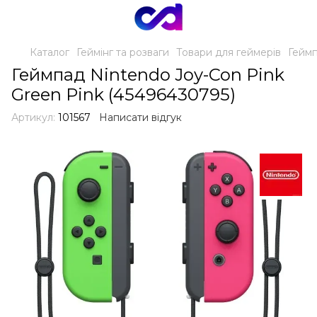
Каталог
Геймінг та розваги
Товари для геймерів
Гейм
Геймпад Nintendo Joy-Con Pink
Green Pink (45496430795)
Артикул:
101567
Написати відгук