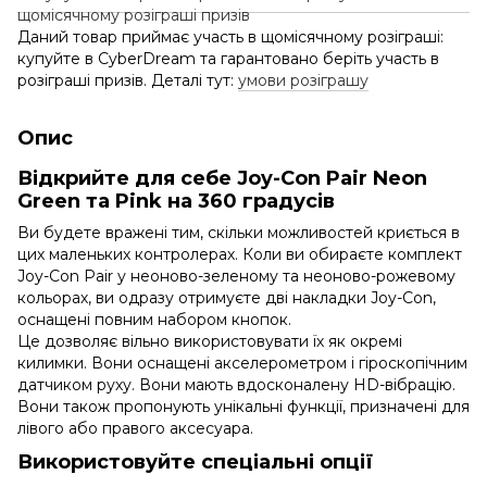
Даний товар приймає участь в щомісячному розіграші:
купуйте в CyberDream та гарантовано беріть участь в
розіграші призів. Деталі тут:
умови розіграшу
Опис
Відкрийте для себе Joy-Con Pair Neon
Green та Pink на 360 градусів
Ви будете вражені тим, скільки можливостей криється в
цих маленьких контролерах. Коли ви обираєте комплект
Joy-Con Pair у неоново-зеленому та неоново-рожевому
кольорах, ви одразу отримуєте дві накладки Joy-Con,
оснащені повним набором кнопок.
Це дозволяє вільно використовувати їх як окремі
килимки. Вони оснащені акселерометром і гіроскопічним
датчиком руху. Вони мають вдосконалену HD-вібрацію.
Вони також пропонують унікальні функції, призначені для
лівого або правого аксесуара.
Використовуйте спеціальні опції