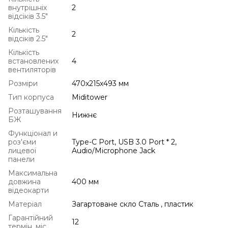
внутрішніх
2
відсіків 3.5"
Кількість
2
відсіків 2.5"
Кількість
встановлених
4
вентиляторів
Розміри
470х215х493 мм
Тип корпуса
Miditower
Розташування
Нижнє
БЖ
Функціонал и
роз'єми
Type-C Port, USB 3.0 Port * 2,
лицевої
Audio/Microphone Jack
панели
Максимальна
довжина
400 мм
відеокарти
Матеріал
Загартоване скло Сталь , пластик
Гарантійний
12
термін, міс.