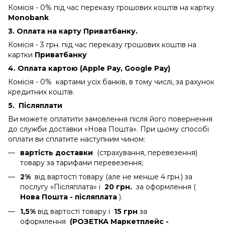
Комісія - 0%
під час переказу грошових коштів на картку
Monobank
3. Оплата на карту Приватбанку.
Комісія - 3 грн.
під час переказу грошових коштів на
картки
Приватбанку
4. Оплата картою (Apple Pay, Google Pay)
Комісія - 0% картами усіх банків, в тому числі, за рахунок
кредитних коштів.
5.
Післяплати
Ви можете оплатити замовлення після його повернення
до служби доставки «Нова Пошта». При цьому способі
оплати ви сплатите наступним чином:
вартість доставки
(страхування, перевезення)
товару за тарифами перевезення;
2%
від вартості товару (але не менше 4 грн.) за
послугу «Післяплата» і
20 грн.
за оформлення (
Нова Пошта - післяплата
).
1,5%
від вартості товару і
15 грн
за
оформлення
(РОЗЕТКА Маркетплейс -