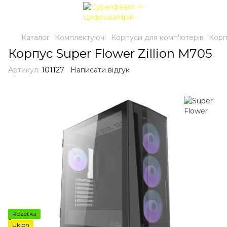
Каталог
Комплектуючі
Корпуси для комп'ютерів
Корп
Корпус Super Flower Zillion M705
Артикул:
101127
Написати відгук
Rozetka
Uklon