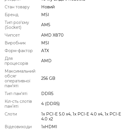
Стан товару
Новий
Бренд
MSI
Тип роз'єму
AM5
(Socket)
Чипсет
AMD X870
Виробник
MSI
Форм-фактор
ATX
Для
AMD
процесорів
Максимальний
обсяг
256 GB
оперативної
пам'яті
Тип пам'яті
DDR5
Кіл-сть слотів
4 (DDR5)
памʼяті
Слоти
1x PCI-E 5.0 x4, 1x PCI-E 4.0 x4, 1x PCI-E
4.0 x2
Відеовиходи
1хHDMI