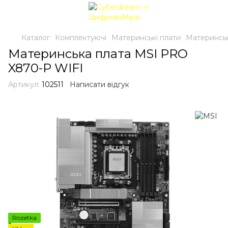
Каталог
Комплектуючі
Материнські плати
Материнськ
Материнська плата MSI PRO
X870-P WIFI
Артикул:
102511
Написати відгук
Rozetka