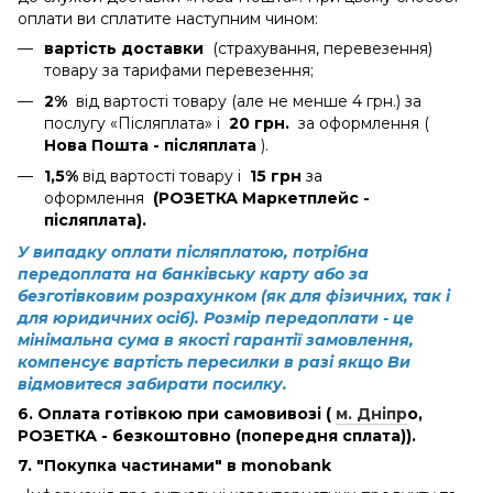
оплати ви сплатите наступним чином:
вартість доставки
(страхування, перевезення)
товару за тарифами перевезення;
2%
від вартості товару (але не менше 4 грн.) за
послугу «Післяплата» і
20 грн.
за оформлення (
Нова Пошта - післяплата
).
1,5%
від вартості товару і
15 грн
за
оформлення
(РОЗЕТКА Маркетплейс -
післяплата).
У випадку оплати післяплатою, потрібна
передоплата на банківську карту або за
безготівковим розрахунком (як для фізичних, так і
для юридичних осіб). Розмір передоплати - це
мінімальна сума в якості гарантії замовлення,
компенсує вартість пересилки в разі якщо Ви
відмовитеся забирати посилку.
6. Оплата готівкою при самовивозі (
м. Дніпр
о
,
РОЗЕТКА - безкоштовно (попередня сплата)).
7. "Покупка частинами" в monobank