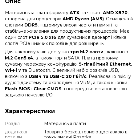
Опис
Материнська плата формату
ATX
на чіпсеті
AMD X870
,
створена для процесорів
AMD Ryzen (AM5)
. Оснащена 4
слотами
DDR5
, підтримує високі частоти пам’яті та
стабільне живлення для продуктивних процесорів. Має
один слот
PCIe 5.0 x16
для сучасних відеокарт і кілька
слотів PCIe нижчих поколінь для розширень.
Для накопичувачів доступно
три M.2 слоти
, включно з
M.2 Gen5 x4
, а також порти SATA. Плата пропонує
сучасну мережеву конфігурацію:
5-гігабітний Ethernet
,
Wi-Fi 7
та Bluetooth. Є великий набір роз’ємів USB,
включно з
USB4 та USB-C 20 Гбіт/с
. Реалізовано якісну
аудіопідсистему та охолодження VRM, а також кнопки
Flash BIOS
і
Clear CMOS
з попередньо встановленою
задньою панеллю I/O.
Характеристики
Розділ
Материнські плати
додаткові
Товари з безкоштовною доставкою в
розділи
точку видачі Rozetka