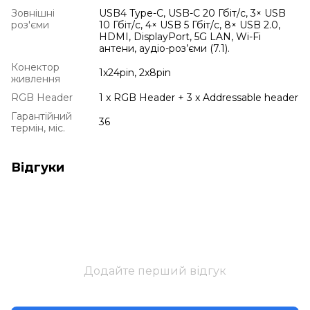
Зовнішні
USB4 Type-C, USB-C 20 Гбіт/с, 3× USB
роз'єми
10 Гбіт/с, 4× USB 5 Гбіт/с, 8× USB 2.0,
HDMI, DisplayPort, 5G LAN, Wi-Fi
антени, аудіо-роз’єми (7.1).
Конектор
1x24pin, 2x8pin
живлення
RGB Header
1 x RGB Header + 3 x Addressable header
Гарантійний
36
термін, міс.
Відгуки
Додайте перший відгук