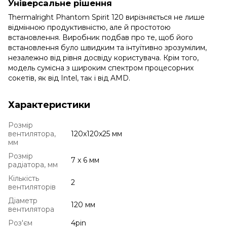
Універсальне рішення
Thermalright Phantom Spirit 120 вирізняється не лише
відмінною продуктивністю, але й простотою
встановлення. Виробник подбав про те, щоб його
встановлення було швидким та інтуїтивно зрозумілим,
незалежно від рівня досвіду користувача. Крім того,
модель сумісна з широким спектром процесорних
сокетів, як від Intel, так і від AMD.
Характеристики
Розмір
вентилятора,
120x120x25 мм
мм
Розмір
7 x 6 мм
радіатора, мм
Кількість
2
вентиляторів
Діаметр
120 мм
вентилятора
Роз'єм
4pin