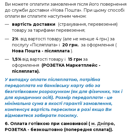
Ви можете оплатити замовлення після його повернення
до служби доставки «Нова Пошта». При цьому способі
оплати ви сплатите наступним чином:
вартість доставки
(страхування, перевезення)
товару за тарифами перевезення;
2%
від вартості товару (але не менше 4 грн.) за
послугу «Післяплата» і
20 грн.
за оформлення (
Нова Пошта - післяплата
).
1,5%
від вартості товару і
15 грн
за
оформлення
(РОЗЕТКА Маркетплейс -
післяплата).
У випадку оплати післяплатою, потрібна
передоплата на банківську карту або за
безготівковим розрахунком (як для фізичних, так і
для юридичних осіб). Розмір передоплати - це
мінімальна сума в якості гарантії замовлення,
компенсує вартість пересилки в разі якщо Ви
відмовитеся забирати посилку.
6. Оплата готівкою при самовивозі (
м. Дніпр
о
,
РОЗЕТКА - безкоштовно (попередня сплата)).