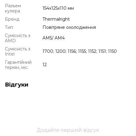
Разъем
154х125х110 мм
кулера
Бренд
Thermalright
Тип
Повітряне охолодження
Сумісність з
AM5/ AM4
AMD
Сумісність з
1700; 1200; 1156; 1155; 1152; 1151; 1150
Intel
Гарантійний
12
термін, міс.
Відгуки
Додайте перший відгук