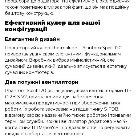
процесора до радіатора. На ефективність охолодження
також позитивно впливає той факт, що він має подвійну
баштову конструкцію.
Ефективний кулер для вашої
конфігурації
Елегантний дизайн
Процесорний кулер Thermalright Phantom Spirit 120
привертає увагу своїм елегантним і функціональним
дизайном. Виробник вибрав мінімалістичний, але
сучасний дизайн, який ідеально вписується в естетику
сучасних комп'ютерів.
Два потужні вентилятори
Phantom Spirit 120 оснащений двома вентиляторами TL-
C12B-S V2, призначеними для забезпечення
максимальної продуктивності при збереженні тихої
роботи. Їх робота заснована на підшипнику S-FDB,
відомому своєю надзвичайно тихою роботою і тривалим
терміном служби. Кожен вентилятор додатково має 4-
контактний ШІМ-роз'єм, що дозволяє точно регулювати
швидкість обертання вентиляторів.