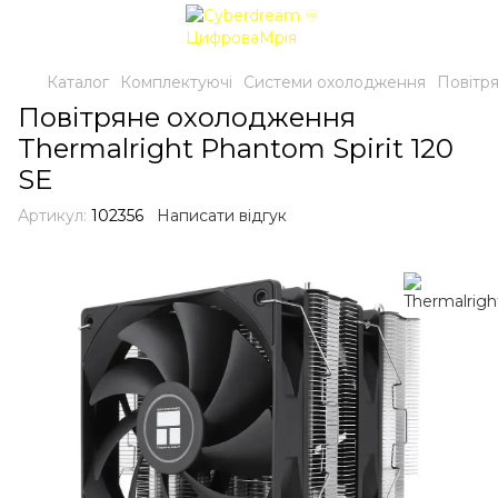
Каталог
Комплектуючі
Системи охолодження
Повітря
Повітряне охолодження
Thermalright Phantom Spirit 120
SE
Артикул:
102356
Написати відгук