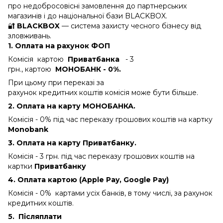
про недобросовісні замовлення до партнерських
магазинів і до національної бази BLACKBOX.
🔐
BLACKBOX
— система захисту чесного бізнесу від
зловживань.
1. Оплата на рахунок ФОП
Комісія картою
Приватбанка
- 3
грн., картою
МОНОБАНК - 0%.
При цьому при переказі за
рахунок кредитних коштів комісія може бути більше.
2. Оплата на карту МОНОБАНКА.
Комісія - 0%
під час переказу грошових коштів на картку
Monobank
3. Оплата на карту Приватбанку.
Комісія - 3 грн.
під час переказу грошових коштів на
картки
Приватбанку
4. Оплата картою (Apple Pay, Google Pay)
Комісія - 0% картами усіх банків, в тому числі, за рахунок
кредитних коштів.
5.
Післяплати