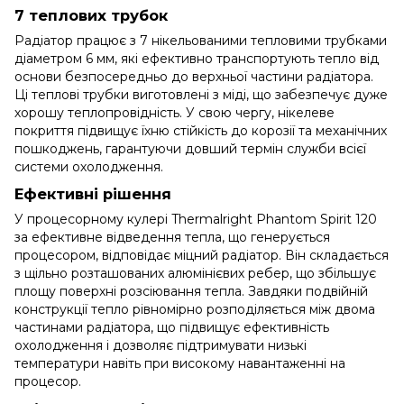
7 теплових трубок
Радіатор працює з 7 нікельованими тепловими трубками
діаметром 6 мм, які ефективно транспортують тепло від
основи безпосередньо до верхньої частини радіатора.
Ці теплові трубки виготовлені з міді, що забезпечує дуже
хорошу теплопровідність. У свою чергу, нікелеве
покриття підвищує їхню стійкість до корозії та механічних
пошкоджень, гарантуючи довший термін служби всієї
системи охолодження.
Ефективні рішення
У процесорному кулері Thermalright Phantom Spirit 120
за ефективне відведення тепла, що генерується
процесором, відповідає міцний радіатор. Він складається
з щільно розташованих алюмінієвих ребер, що збільшує
площу поверхні розсіювання тепла. Завдяки подвійній
конструкції тепло рівномірно розподіляється між двома
частинами радіатора, що підвищує ефективність
охолодження і дозволяє підтримувати низькі
температури навіть при високому навантаженні на
процесор.