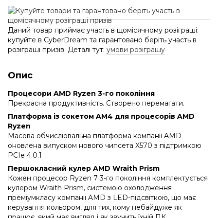
Даний товар приймає участь в щомісячному розіграші:
купуйте в CyberDream та гарантовано беріть участь в
розіграші призів. Деталі тут:
умови розіграшу
Опис
Процесори AMD Ryzen 3-го покоління
Прекрасна продуктивність. Створено перемагати.
Платформа із сокетом AM4 для процесорів AMD
Ryzen
Масова обчислювальна платформа компанії AMD
оновлена випуском нового чипсета X570 з підтримкою
PCIe 4.0.1
Першокласний кулер AMD Wraith Prism
Кожен процесор Ryzen 7 3-го покоління комплектується
кулером Wraith Prism, системою охолодження
преміумкласу компанії AMD з LED-підсвіткою, що має
керування кольором, для тих, кому небайдуже як
працює, який має вигляд і як звучить їхній ПК.