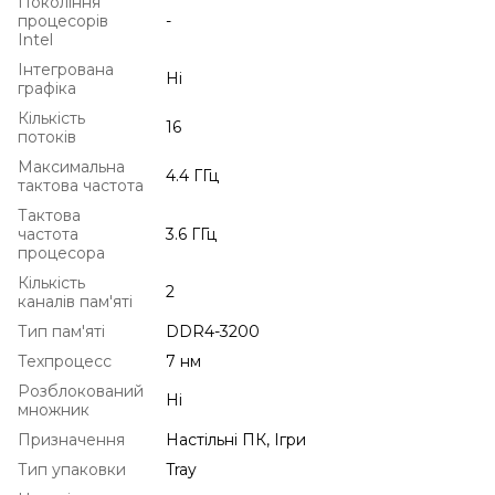
Покоління
процесорів
-
Intel
Інтегрована
Ні
графіка
Кількість
16
потоків
Максимальна
4.4 ГГц
тактова частота
Тактова
частота
3.6 ГГц
процесора
Кількість
2
каналів пам'яті
Тип пам'яті
DDR4-3200
Техпроцесс
7 нм
Розблокований
Ні
множник
Призначення
Настільні ПК, Ігри
Тип упаковки
Tray