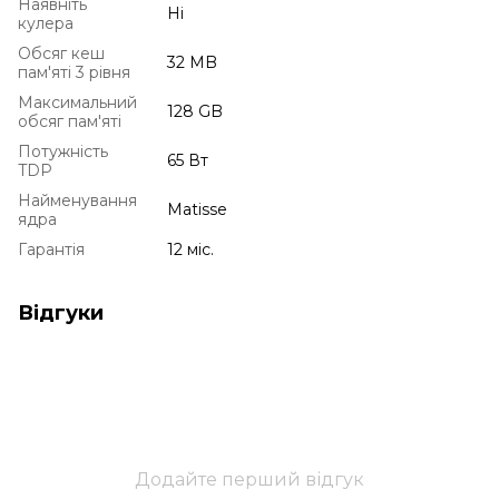
Наявніть
Ні
кулера
Обсяг кеш
32 MB
пам'яті 3 рівня
Максимальний
128 GB
обсяг пам'яті
Потужність
65 Вт
TDP
Найменування
Matisse
ядра
Гарантія
12 міс.
Відгуки
Додайте перший відгук