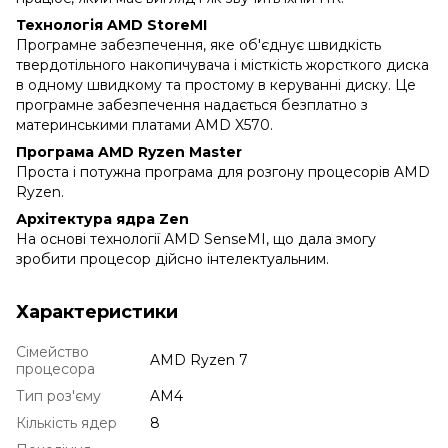
Технологія AMD StoreMI
Програмне забезпечення, яке об'єднує швидкість
твердотільного накопичувача і місткість жорсткого диска
в одному швидкому та простому в керуванні диску. Це
програмне забезпечення надається безплатно з
материнськими платами AMD X570.
Програма AMD Ryzen Master
Проста і потужна програма для розгону процесорів AMD
Ryzen.
Архітектура ядра Zen
На основі технології AMD SenseMI, що дала змогу
зробити процесор дійсно інтелектуальним.
Характеристики
Сімейство
AMD Ryzen 7
процесора
Тип роз'єму
AM4
Кількість ядер
8