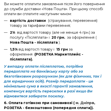
Ви можете оплатити замовлення після його повернення
до служби доставки «Нова Пошта». При цьому способі
оплати ви сплатите наступним чином:
вартість доставки
(страхування, перевезення)
товару за тарифами перевезення;
2%
від вартості товару (але не менше 4 грн.) за
послугу «Післяплата» і
20 грн.
за оформлення (
Нова Пошта - післяплата
).
1,5%
від вартості товару і
15 грн
за
оформлення
(РОЗЕТКА Маркетплейс -
післяплата).
У випадку оплати післяплатою, потрібна
передоплата на банківську карту або за
безготівковим розрахунком (як для фізичних, так і
для юридичних осіб). Розмір передоплати - це
мінімальна сума в якості гарантії замовлення,
компенсує вартість пересилки в разі якщо Ви
відмовитеся забирати посилку.
6. Оплата готівкою при самовивозі (
м. Дніпр
о
,
РОЗЕТКА - безкоштовно (попередня сплата)).