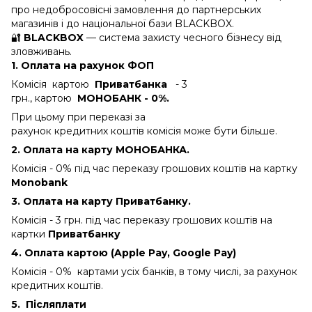
про недобросовісні замовлення до партнерських
магазинів і до національної бази BLACKBOX.
🔐
BLACKBOX
— система захисту чесного бізнесу від
зловживань.
1. Оплата на рахунок ФОП
Комісія картою
Приватбанка
- 3
грн., картою
МОНОБАНК - 0%.
При цьому при переказі за
рахунок кредитних коштів комісія може бути більше.
2. Оплата на карту МОНОБАНКА.
Комісія - 0%
під час переказу грошових коштів на картку
Monobank
3. Оплата на карту Приватбанку.
Комісія - 3 грн.
під час переказу грошових коштів на
картки
Приватбанку
4. Оплата картою (Apple Pay, Google Pay)
Комісія - 0% картами усіх банків, в тому числі, за рахунок
кредитних коштів.
5.
Післяплати