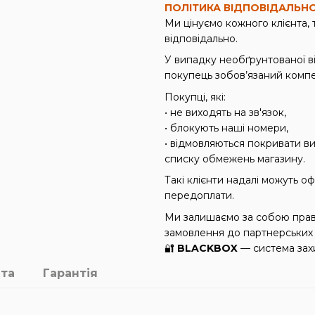
ПОЛІТИКА ВІДПОВІДАЛЬН
Ми цінуємо кожного клієнта,
відповідально.
У випадку необґрунтованої в
покупець зобов’язаний компе
Покупці, які:
• не виходять на зв'язок,
• блокують наші номери,
• відмовляються покривати в
списку обмежень магазину.
Такі клієнти надалі можуть 
передоплати.
Ми залишаємо за собою прав
замовлення до партнерських 
🔐
BLACKBOX
— система захи
та
Гарантія