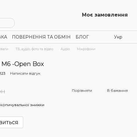
Моє замовлення
ВКА
ПОВЕРНЕННЯ ТА ОБМІН
БЛОГ
Укр
зваги
ТБ, аудіо, фото та відео
Аудіо
Мікрофони
 M6 -Open Box
323
Написати відгук
рн
Порівняти
В бажання
копичувальної знижки
явиться