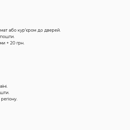
омат або кур’єром до дверей.
ї пошти.
ми + 20 грн.
їні.
ошти.
 регіону.