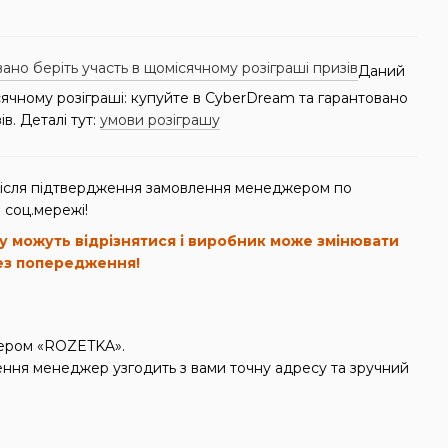
Даний
сячному розіграші: купуйте в CyberDream та гарантовано
ів. Деталі тут:
умови розіграшу
після підтвердження замовлення менеджером по
 соц.мережі!
у можуть відрізнятися і виробник може змінювати
ез попередження!
ікером «ROZETKA».
ння менеджер узгодить з вами точну адресу та зручний