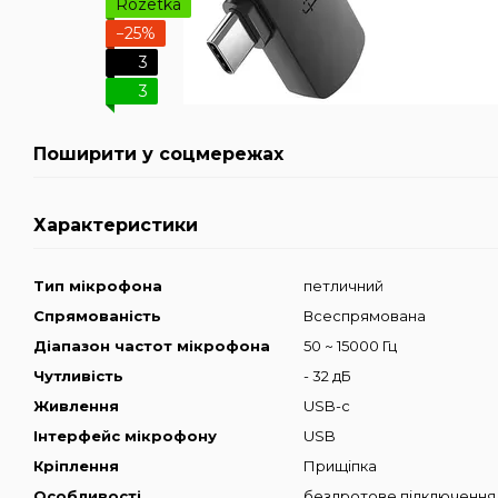
Rozetka
−25%
3
3
Поширити у соцмережах
Характеристики
Тип мікрофона
петличний
Спрямованість
Всеспрямована
Діапазон частот мікрофона
50 ~ 15000 Гц
Чутливість
- 32 дБ
Живлення
USB-c
Інтерфейс мікрофону
USB
Кріплення
Прищіпка
Особливості
бездротове підключення,