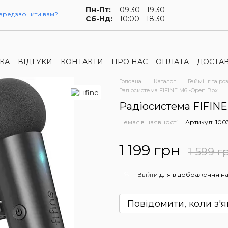
Пн-Пт:
09:30 - 19:30
ередзвонити вам?
Сб-Нд:
10:00 - 18:30
КА
ВІДГУКИ
КОНТАКТИ
ПРО НАС
ОПЛАТА
ДОСТА
онфіденційності
Публічна оферта
Головна
Каталог
Геймінг та ро
Радіосистема FIFINE M6 -Open Box
Радіосистема FIFINE
Немає в наявності
Артикул: 100
1 199 грн
1 599 г
%
Ввійти
для відображення на
Повідомити, коли з'