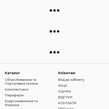
Каталог
Клієнтам
Обчислювальна та
Вхід до кабінету
Портативна техніка
АКЦІЇ
Комплектуючі
УЦІНКА
Периферія
ВІДГУКИ
Енергоживлення та
КОНТАКТИ
Мережа
ПРО НАС