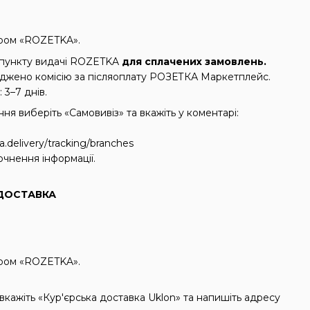
кером «ROZETKA».
 пункту видачі ROZETKA
для сплачених замовлень.
аджено комісію за післяоплату РОЗЕТКА Маркетплейс.
 3–7 днів.
я виберіть «Самовивіз» та вкажіть у коментарі:
a.delivery/tracking/branches
очнення інформації.
ОСТАВКА
кером «ROZETKA».
кажіть «Кур'єрська доставка Uklon» та напишіть адресу