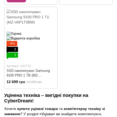
−9%
3
3
Артикул: 102732
SSD накопичувач Samsung
9100 PRO 1 TB (MZ-
VAP1T0BW)
12 699 грн
13 999 грн
Уцінена техніка – вигідні покупки на
CyberDream!
Хочете
купити уцінені товари
та
комп'ютерну техніку зі
знижкою
? У розділі
«
Уцінка
»
ви знайдете комплектуючі,