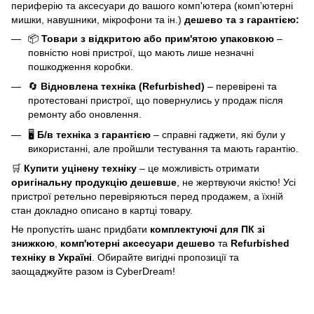
периферію та аксесуари до вашого комп'ютера (компʼютерні
мишки, навушники, мікрофони та ін.)
дешево та з гарантією:
📦
Товари з відкритою або прим'ятою упаковкою
–
повністю нові пристрої, що мають лише незначні
пошкодження коробки.
🔄
Відновлена техніка (Refurbished)
– перевірені та
протестовані пристрої, що повернулись у продаж після
ремонту або оновлення.
🖥️
Б/в техніка з гарантією
– справні гаджети, які були у
використанні, але пройшли тестування та мають гарантію.
🛒
Купити уцінену техніку
– це можливість отримати
оригінальну продукцію дешевше
, не жертвуючи якістю! Усі
пристрої ретельно перевіряються перед продажем, а їхній
стан докладно описано в картці товару.
Не пропустіть шанс придбати
комплектуючі для ПК зі
знижкою
,
комп'ютерні аксесуари дешево
та
Refurbished
техніку в Україні
. Обирайте вигідні пропозиції та
заощаджуйте разом із CyberDream!