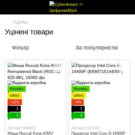
УЦІНКА
Уцінені товари
Фільтр
За популярністю
Rozetka
Rozetka
Uklon
Uklon
−12%
−4%
3
3
3
3
Артикул: 859631
Артикул: 102355
Миша Roccat Kone AIMO
Процесор Intel Core i5-14400F