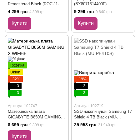
Remastered Black (ROC-11-
(BX8071514400F)
820-BK)
4 299 грн
9 299 грн
4 899 грн
9 640 грн
Купити
Купити
Rozetka
Uklon
−32%
−19%
3
3
3
3
Артикул: 102747
Артикул: 102719
Материнська плата
SSD накопичувач Samsung T7
GIGABYTE B850M GAMING X
Shield 4 TB Black (MU-
WIFI6E
PE4T0S)
6 699 грн
25 953 грн
9 899 грн
31 940 грн
Купити