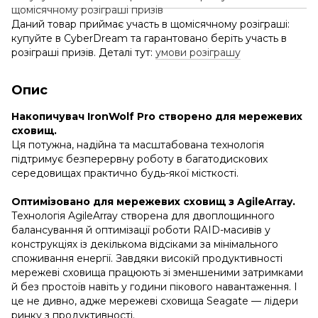
Даний товар приймає участь в щомісячному розіграші:
купуйте в CyberDream та гарантовано беріть участь в
розіграші призів. Деталі тут:
умови розіграшу
Опис
Накопичувач IronWolf Pro створено для мережевих
сховищ.
Ця потужна, надійна та масштабована технологія
підтримує безперервну роботу в багатодискових
середовищах практично будь-якої місткості.
Оптимізовано для мережевих сховищ з AgileArray.
Технологія AgileArray створена для двоплощинного
балансування й оптимізації роботи RAID-масивів у
конструкціях із декількома відсіками за мінімального
споживання енергії. Завдяки високій продуктивності
мережеві сховища працюють зі зменшеними затримками
й без простоїв навіть у години пікового навантаження. І
це не дивно, адже мережеві сховища Seagate — лідери
ринку з продуктивності.