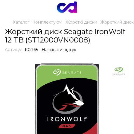
Каталог
Комплектуючі
Жорсткі диски
Жорсткий диск 
Жорсткий диск Seagate IronWolf
12 TB (ST12000VN0008)
Артикул:
102165
Написати відгук