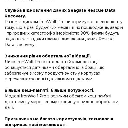
Служба відновлення даних Seagate Rescue Data
Recovery.
Разом із диском IronWolf Pro ви отримуєте впевненість у
тому, що в разі будь-яких механічних пошкоджень, аварій
і природних катастроф з імовірністю 90% файли будуть
відновлені завдяки плану відновлення даних Rescue
Data Recovery.
Зниження рівня обертальної вібрації.
Диск IronWolf Pro в стандартній комплектації
оснащується датчиками обертальної вібрації, що
забезпечує високу продуктивність у корпусах
мережевих сховищ із декількома відсіками.
Більше кеш-пам'яті, більше потужності.
Моделі IronWolf Pro з великим обсягом кеш-пам'яті
дають змогу мережевому сховищу швидше обробляти
дані.
Призначена на багато користувачів, технологія
відкриває нові можливості.