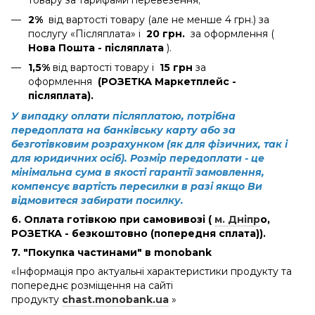
2%
від вартості товару (але не менше 4 грн.) за
послугу «Післяплата» і
20 грн.
за оформлення (
Нова Пошта - післяплата
).
1,5%
від вартості товару і
15 грн
за
оформлення
(РОЗЕТКА Маркетплейс -
післяплата).
У випадку оплати післяплатою, потрібна
передоплата на банківську карту або за
безготівковим розрахунком (як для фізичних, так і
для юридичних осіб). Розмір передоплати - це
мінімальна сума в якості гарантії замовлення,
компенсує вартість пересилки в разі якщо Ви
відмовитеся забирати посилку.
6. Оплата готівкою при самовивозі (
м. Дніпр
о
,
РОЗЕТКА - безкоштовно (попередня сплата)).
7. "Покупка частинами" в monobank
«Інформація про актуальні характеристики продукту та
попереднє розміщення на сайті
продукту
chast.monobank.ua
»