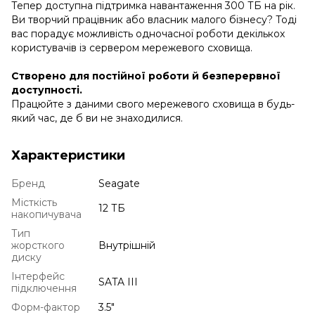
Тепер доступна підтримка навантаження 300 ТБ на рік.
Ви творчий працівник або власник малого бізнесу? Тоді
вас порадує можливість одночасної роботи декількох
користувачів із сервером мережевого сховища.
Створено для постійної роботи й безперервної
доступності.
Працюйте з даними свого мережевого сховища в будь-
який час, де б ви не знаходилися.
Характеристики
Бренд
Seagate
Місткість
12 ТБ
накопичувача
Тип
жорсткого
Внутрішній
диску
Інтерфейс
SATA III
підключення
Форм-фактор
3.5"