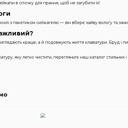
кейкапи в сіточку для прання, щоб не загубити їх!
оги
чохлі з пакетиком силікагелю — він вбере зайву вологу та захи
важливий?
иглядають краще, а й подовжують життя клавіатури. Бруд і п
атуру, яку легко чистити, перегляньте наш каталог стильних 
мо