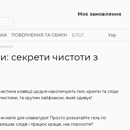
Моє замовлення
ВКА
ПОВЕРНЕННЯ ТА ОБМІН
БЛОГ
Укр
айфхаком
и: секрети чистоти з
я частина клавіш) щодня накопичують пил, крихти та сліди
 чистими, та крутим лайфхаком, який здивує!
я магія для клавіатури! Просто розкатайте гель по
алишає слідів і працює краще, ніж порохотяг!