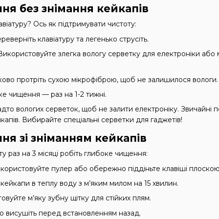
я без знімання кейкапів
віатуру? Ось як підтримувати чистоту:
ереверніть клавіатуру та легенько струсіть.
 Використовуйте злегка вологу серветку для електроніки або 
зково протріть сухою мікрофіброю, щоб не залишилося вологи.
ке чищення — раз на 1-2 тижні.
адто вологих серветок, щоб не залити електроніку. Звичайні по
апів. Вибирайте спеціальні серветки для гаджетів!
ня зі зніманням кейкапів
у раз на 3 місяці робіть глибоке чищення:
икористовуйте пулер або обережно піддіньте клавіші плоско
 кейкапи в теплу воду з м’яким милом на 15 хвилин.
овуйте м’яку зубну щітку для стійких плям.
но висушіть перед встановленням назад.