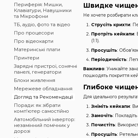
Периферія: Мишки,
Швидке чищенн
Клавіатури, Навушники
Не хочете розбирати кла
та Мікрофони
ТБ, аудіо, фото та відео
Струсіть крихти
: П
Про процесори
Протріть кейкапи
:
(1:1).
Про відеокарти
Материнські плати
Просушіть
: Обов’я
Принтери
Періодичність
: Лег
Зарядні пристрої, сонячні
Важливо
: Уникайте зан
панелі, генератори
пошкодять покриття кейк
Блоки живлення
Глибоке чищен
Мережеве обладнання
Догляд та Рекомендації
Для ідеального результат
Поради: як зібрати
Зніміть кейкапи
: В
комп'ютер самостійно
Замочіть
: Покладіть
Автомобільний інвертор:
Почистіть
: Використ
незамінний помічник у
дорозі
Просушіть
: Ретель