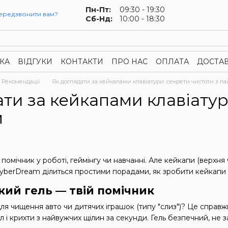
Пн-Пт:
09:30 - 19:30
ередзвонити вам?
Сб-Нд:
10:00 - 18:30
КА
ВІДГУКИ
КОНТАКТИ
ПРО НАС
ОПЛАТА
ДОСТА
онфіденційності
Публічна оферта
 Рекомендації
Як доглядати за кейкапами клавіатури: секрети чистоти з л
ти за кейкапами клавіатур
м
 помічник у роботі, геймінгу чи навчанні. Але кейкапи (верхн
ті CyberDream ділиться простими порадами, як зробити кейкапи
кий гель — твій помічник
ля чищення авто чи дитячих іграшок (типу "слиз")? Це справжн
 і крихти з найвужчих щілин за секунди. Гель безпечний, не з