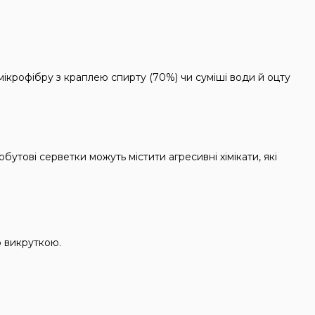
мікрофібру з краплею спирту (70%) чи суміші води й оцту
бутові серветки можуть містити агресивні хімікати, які
ю викруткою.