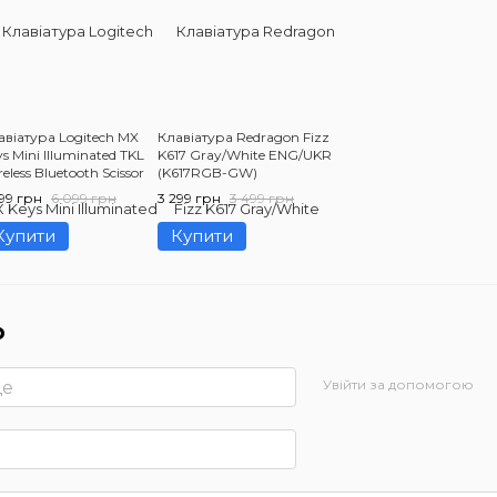
авіатура Logitech MX
Клавіатура Redragon Fizz
s Mini Illuminated TKL
K617 Gray/White ENG/UKR
eless Bluetooth Scissor
(K617RGB-GW)
yboard Pale Gray us/ansi
399 грн
6 099 грн
3 299 грн
3 499 грн
20-010473)
Купити
Купити
р
Увійти за допомогою