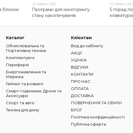
23 травня 2024
22 травня 202
за блоком
Програми для моніторингу
5 порад по
стану накопичувачів
клавіатур
Каталог
Клієнтам
Обчислювальна та
Вхід до кабінету
Портативна техніка
АКЦІЇ
Комплектуючі
УЦІНКА
Периферія
ВІДГУКИ
Енергоживлення та
КОНТАКТИ
Мережа
ПРО НАС
Геймінг та розваги
ОПЛАТА
Смарт-годинники, Дрони та
Аксесуари
ДОСТАВКА
Спорт та авто
ПОВЕРНЕННЯ ТА ОБМІН
Техніка для дому
БЛОГ
Політика конфіденційності
Публічна оферта