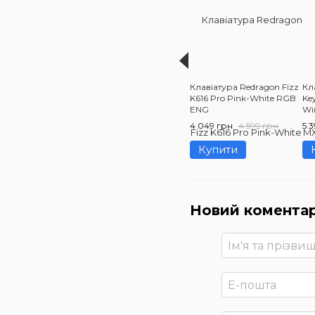
Клавіатура Redragon Fizz
Кл
K616 Pro Pink-White RGB
Key
ENG
Wir
Ke
4 049 грн
4 599 грн
5 
(9
Купити
Новий комента