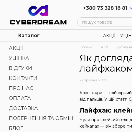
Перейти до основного контенту
+380 73 328 18 81
П
Каталог
АКЦІЇ
УЦІН
Політика к
АКЦІЇ
Головна
БЛОГ
Догляд та
Як догляда
УЦІНКА
лайфхако
ВІДГУКИ
КОНТАКТИ
22 травня 2025
ПРО НАС
Клавіатура — твій вірний
ОПЛАТА
від пальців. У цій стат
ДОСТАВКА
Лайфхак: клей
ПОВЕРНЕННЯ ТА ОБМІН
Чули про клейкий гель д
кейкапах — він збере пил
БЛОГ