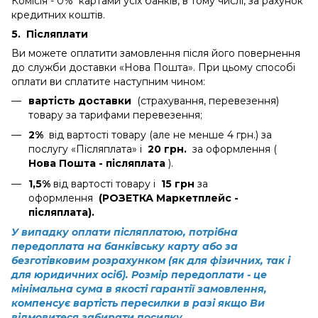
Комісія - 0% картами усіх банків, в тому числі, за рахунок
кредитних коштів.
5.
Післяплати
Ви можете оплатити замовлення після його повернення
до служби доставки «Нова Пошта». При цьому способі
оплати ви сплатите наступним чином:
вартість доставки
(страхування, перевезення)
товару за тарифами перевезення;
2%
від вартості товару (але не менше 4 грн.) за
послугу «Післяплата» і
20 грн.
за оформлення (
Нова Пошта - післяплата
).
1,5%
від вартості товару і
15 грн
за
оформлення
(РОЗЕТКА Маркетплейс -
післяплата).
У випадку оплати післяплатою, потрібна
передоплата на банківську карту або за
безготівковим розрахунком (як для фізичних, так і
для юридичних осіб). Розмір передоплати - це
мінімальна сума в якості гарантії замовлення,
компенсує вартість пересилки в разі якщо Ви
відмовитеся забирати посилку.