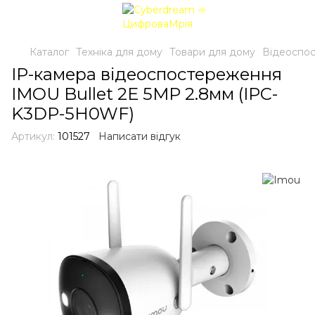
Каталог
Техніка для дому
Товари для дому
Відеоспо
IP-камера відеоспостереження
IMOU Bullet 2E 5MP 2.8мм (IPC-
K3DP-5H0WF)
Артикул:
101527
Написати відгук