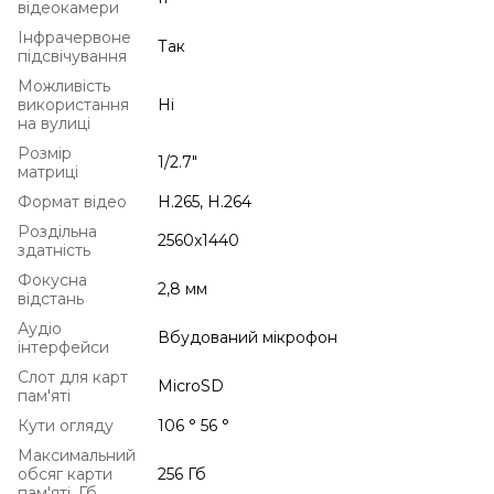
відеокамери
Інфрачервоне
Так
підсвічування
Можливість
використання
Ні
на вулиці
Розмір
1/2.7"
матриці
Формат відео
H.265, H.264
Роздільна
2560x1440
здатність
Фокусна
2,8 мм
відстань
Аудіо
Вбудований мікрофон
інтерфейси
Слот для карт
MicroSD
пам'яті
Кути огляду
106 ° 56 °
Максимальний
обсяг карти
256 Гб
пам'яті, Гб