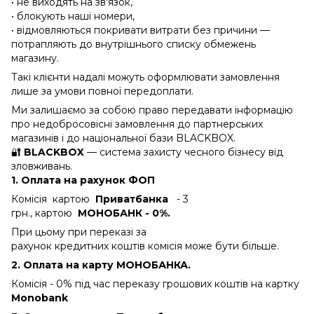
• не виходять на зв'язок,
• блокують наші номери,
• відмовляються покривати витрати без причини —
потрапляють до внутрішнього списку обмежень
магазину.
Такі клієнти надалі можуть оформлювати замовлення
лише за умови повної передоплати.
Ми залишаємо за собою право передавати інформацію
про недобросовісні замовлення до партнерських
магазинів і до національної бази BLACKBOX.
🔐
BLACKBOX
— система захисту чесного бізнесу від
зловживань.
1. Оплата на рахунок ФОП
Комісія картою
Приватбанка
- 3
грн., картою
МОНОБАНК - 0%.
При цьому при переказі за
рахунок кредитних коштів комісія може бути більше.
2. Оплата на карту МОНОБАНКА.
Комісія - 0%
під час переказу грошових коштів на картку
Monobank