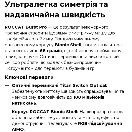
Ультралегка симетрія та
надзвичайна швидкість
ROCCAT Burst Pro
— це результат інженерного
прагнення створити ідеальну симетричну мишу для
професійного геймінгу. Завдяки унікальному
стільниковому корпусу
Bionic Shell
, вага маніпулятора
становить лише
68 грамів
, що забезпечує неймовірну
швидкість рухів. Оптичні перемикачі та високоточний
сенсор роблять цю модель безкомпромісним
інструментом для перемоги в будь-якій грі.
Ключові переваги
Оптичні перемикачі Titan Switch Optical:
Забезпечують миттєву швидкість спрацьовування та
неймовірну довговічність до
100 мільйонів
натискань
.
Корпус ROCCAT Bionic Shell:
Напівпрозора сотова
оболонка забезпечує легкість та міцність, ефектно
демонструючи інтелектуальне
RGB-підсвічування
AIMO
.