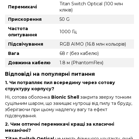
Titan Switch Optical (100 млн
Перемикачі
кліків)
Прискорення
50 G
Частота
1000 Гц
опитування
Підсвічування
RGB AIMO (16.8 млн кольорів)
Вага
68 г (без кабелю)
Довжина кабелю
1.8 м (PhantomFlex)
Відповіді на популярні питання
1. Чи потрапляє пил всередину через сотову
структуру корпусу?
Ні, сотова оболонка
Bionic Shell
закрита зверху тонким
суцільним шаром, що захищає нутрощі від пилу та бруду,
зберігаючи при цьому надлегку вагу та ефект
підсвічування.
2. Чим оптичні перемикачі кращі за класичні
механічні?
Titan Switch Optical
не мають фізичного контакту, який