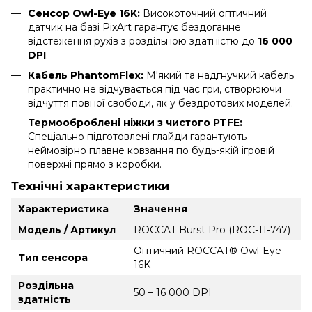
Сенсор Owl-Eye 16K:
Високоточний оптичний
датчик на базі PixArt гарантує бездоганне
відстеження рухів з роздільною здатністю до
16 000
DPI
.
Кабель PhantomFlex:
М'який та надгнучкий кабель
практично не відчувається під час гри, створюючи
відчуття повної свободи, як у бездротових моделей.
Термооброблені ніжки з чистого PTFE:
Спеціально підготовлені глайди гарантують
неймовірно плавне ковзання по будь-якій ігровій
поверхні прямо з коробки.
Технічні характеристики
Характеристика
Значення
Модель / Артикул
ROCCAT Burst Pro (ROC-11-747)
Оптичний ROCCAT® Owl-Eye
Тип сенсора
16K
Роздільна
50 – 16 000 DPI
здатність