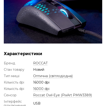
Характеристики
Бренд
ROCCAT
Стан товару
Новий
Тип миші
Оптична (світлодіодна)
Кількість dpi
16000 dpi
Кількість dpi
16000 dpi
Сенсор
Roccat Owl-Eye (PixArt PMW3389)
Інтерфейс
USB
підключення