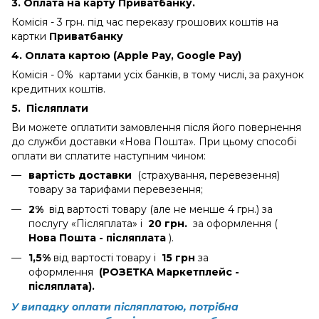
3. Оплата на карту Приватбанку.
Комісія - 3 грн.
під час переказу грошових коштів на
картки
Приватбанку
4. Оплата картою (Apple Pay, Google Pay)
Комісія - 0% картами усіх банків, в тому числі, за рахунок
кредитних коштів.
5.
Післяплати
Ви можете оплатити замовлення після його повернення
до служби доставки «Нова Пошта». При цьому способі
оплати ви сплатите наступним чином:
вартість доставки
(страхування, перевезення)
товару за тарифами перевезення;
2%
від вартості товару (але не менше 4 грн.) за
послугу «Післяплата» і
20 грн.
за оформлення (
Нова Пошта - післяплата
).
1,5%
від вартості товару і
15 грн
за
оформлення
(РОЗЕТКА Маркетплейс -
післяплата).
У випадку оплати післяплатою, потрібна