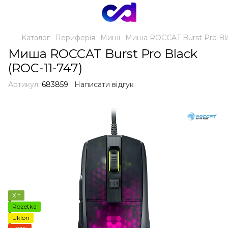
Каталог
Периферія
Миші
Миша ROCCAT Burst Pro Bla
Миша ROCCAT Burst Pro Black
(ROC-11-747)
Артикул:
683859
Написати відгук
Хіт
Rozetka
Uklon