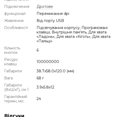
Підключення
Дротове
функціонал
Перемикання dpi
Живлення
Від порту USB
Особливості
Підсвічування корпусу, Програмовані
клавіші, Внутрішня пам'ять, Для хвата
«Ладонь», Для хвата «Кіготь», Для хвата
«Пальці»
Кількість
6
кнопок
Ресурс
100000000
клавіш
Габарити
38.7x58.0x120.0 (мм)
Вага
68 г
Габарити
3.9x5.8x12
(ВхШхГ), см 1
Гарантійний
24
термін, міс.
Відгуки