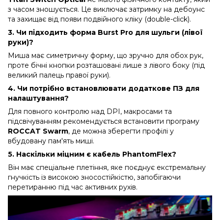
з часом зношується. Це виключає затримку на дебоунс
та захищає від появи подвійного кліку (double-click).
3. Чи підходить форма Burst Pro для шульги (лівої
руки)?
Миша має симетричну форму, що зручно для обох рук,
проте бічні кнопки розташовані лише з лівого боку (під
великий палець правої руки).
4. Чи потрібно встановлювати додаткове ПЗ для
налаштування?
Для повного контролю над DPI, макросами та
підсвічуванням рекомендується встановити програму
ROCCAT Swarm
, де можна зберегти профілі у
вбудовану пам'ять миші.
5. Наскільки міцним є кабель PhantomFlex?
Він має спеціальне плетіння, яке поєднує екстремальну
гнучкість із високою зносостійкістю, запобігаючи
перетиранню під час активних рухів.