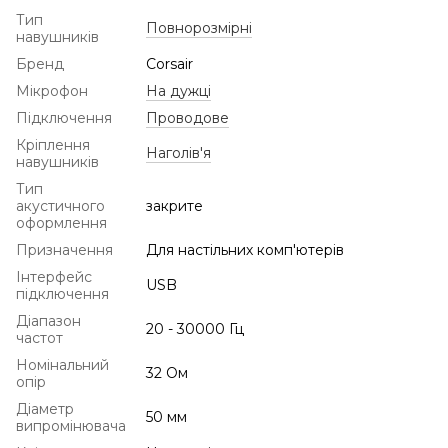
Тип
Повнорозмірні
навушників
Бренд
Corsair
Мікрофон
На дужці
Підключення
Проводове
Кріплення
Наголів'я
навушників
Тип
акустичного
закрите
оформлення
Призначення
Для настільних комп'ютерів
Інтерфейс
USB
підключення
Діапазон
20 - 30000 Гц
частот
Номінальний
32 Ом
опір
Діаметр
50 мм
випромінювача