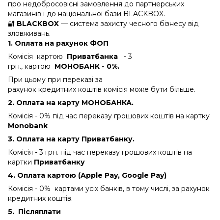
про недобросовісні замовлення до партнерських
магазинів і до національної бази BLACKBOX.
🔐
BLACKBOX
— система захисту чесного бізнесу від
зловживань.
1. Оплата на рахунок ФОП
Комісія картою
Приватбанка
- 3
грн., картою
МОНОБАНК - 0%.
При цьому при переказі за
рахунок кредитних коштів комісія може бути більше.
2. Оплата на карту МОНОБАНКА.
Комісія - 0%
під час переказу грошових коштів на картку
Monobank
3. Оплата на карту Приватбанку.
Комісія - 3 грн.
під час переказу грошових коштів на
картки
Приватбанку
4. Оплата картою (Apple Pay, Google Pay)
Комісія - 0% картами усіх банків, в тому числі, за рахунок
кредитних коштів.
5.
Післяплати