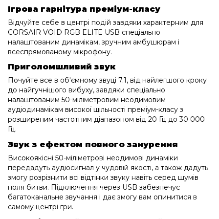
Ігрова гарнітура преміум-класу
Відчуйте себе в центрі подій завдяки характерним для
CORSAIR VOID RGB ELITE USB спеціально
налаштованим динамікам, зручним амбушюрам і
всеспрямованому мікрофону.
Приголомшливий звук
Почуйте все в об'ємному звуці 7.1, від найлегшого кроку
до найгучнішого вибуху, завдяки спеціально
налаштованим 50-міліметровим неодимовим
аудіодинамікам високої щільності преміум-класу з
розширеним частотним діапазоном від 20 Гц до 30 000
Гц.
Звук з ефектом повного занурення
Високоякісні 50-міліметрові неодимові динаміки
передадуть аудіосигнал у чудовій якості, а також дадуть
змогу розрізнити всі відтінки звуку навіть серед шумів
поля битви. Підключення через USB забезпечує
багатоканальне звучання і дає змогу вам опинитися в
самому центрі гри.