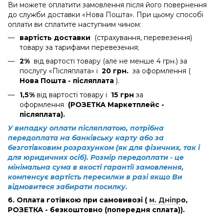
Ви можете оплатити замовлення після його повернення
до служби доставки «Нова Пошта». При цьому способі
оплати ви сплатите наступним чином:
вартість доставки
(страхування, перевезення)
товару за тарифами перевезення;
2%
від вартості товару (але не менше 4 грн.) за
послугу «Післяплата» і
20 грн.
за оформлення (
Нова Пошта - післяплата
).
1,5%
від вартості товару і
15 грн
за
оформлення
(РОЗЕТКА Маркетплейс -
післяплата).
У випадку оплати післяплатою, потрібна
передоплата на банківську карту або за
безготівковим розрахунком (як для фізичних, так і
для юридичних осіб). Розмір передоплати - це
мінімальна сума в якості гарантії замовлення,
компенсує вартість пересилки в разі якщо Ви
відмовитеся забирати посилку.
6. Оплата готівкою при самовивозі (
м. Дніпр
о
,
РОЗЕТКА - безкоштовно (попередня сплата)).