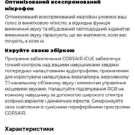
Оптимізований всеспрямований
мікрофон
Оптимізований всеспрямований мікрофон уловлює ваш
голос із винятковою чіткістю, а відкидна функція
вимкнення звуку та вбудований світлодіодний індикатор
вимкнення звуку гарантують, що ви знатимете, коли вас
почують, а коли ні.
Керуйте своєю збіркою
Програмне забезпечення CORSAIR iCUE забезпечує
точний контроль над вашими навушниками завдяки
попередньо налаштованим аудіопрофілям, призначеним
для користувача налаштувань еквалайзера, імерсивному
7.1-канальному об'ємному звуку і елементам управління
місцевими звуками. Налаштуйте підсвічування RGB на
кожному навушнику за допомогою широкого спектра
колірних варіантів і динамічних ефектів. Синхронізуйте
своє освітлення із сумісними периферійними пристроями
CORSAIR.
Характеристики