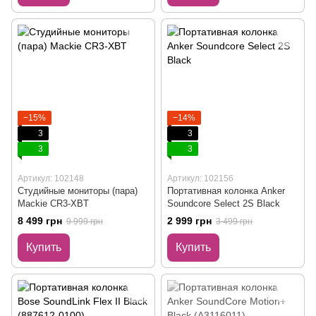
−15%
−14%
3
3
3
3
Артикул: 102148
Артикул: 102156
Студийные мониторы (пара)
Портативная колонка Anker
Mackie CR3-XBT
Soundcore Select 2S Black
8 499 грн
2 999 грн
9 999 грн
3 499 грн
Купить
Купить