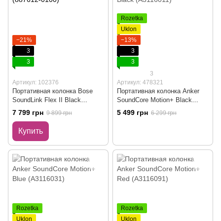
Rozetka
Uklon
−21%
−13%
3
3
3
3
3
Артикул: 102376
Артикул: 478321
Портативная колонка Bose
Портативная колонка Anker
SoundLink Flex II Black
SoundCore Motion+ Black
(887612-0100)
(A3116011)
7 799 грн
5 499 грн
9 899 грн
6 299 грн
Купить
Rozetka
Rozetka
Uklon
Uklon