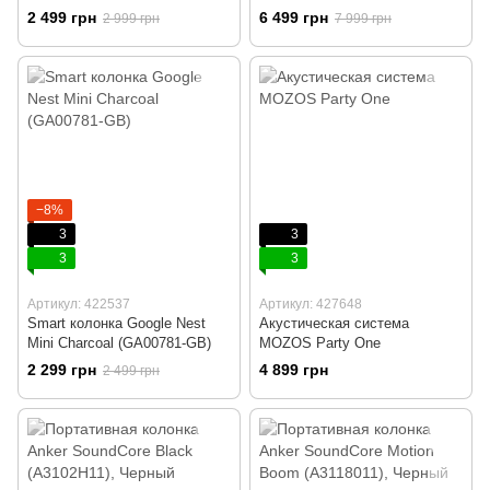
Black (HKOS7BLKEP)
2 499 грн
6 499 грн
2 999 грн
7 999 грн
−8%
3
3
3
3
Артикул: 422537
Артикул: 427648
Smart колонка Google Nest
Акустическая система
Mini Charcoal (GA00781-GB)
MOZOS Party One
2 299 грн
4 899 грн
2 499 грн