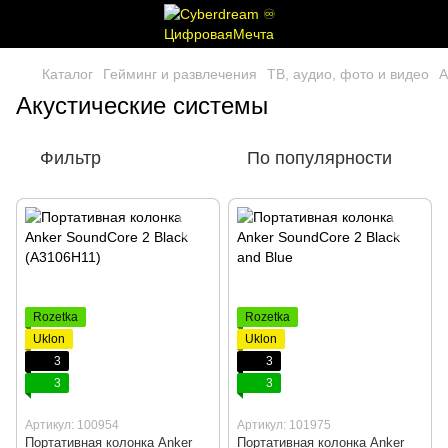
Каталог
Гейминг и развлечения
ТВ, аудио, фото и видео
А
Акустические системы
Фильтр
По популярности
Rozetka
Rozetka
Uklon
Uklon
3
3
3
3
Артикул: 100954
Артикул: 101975
Портативная колонка Anker
Портативная колонка Anker