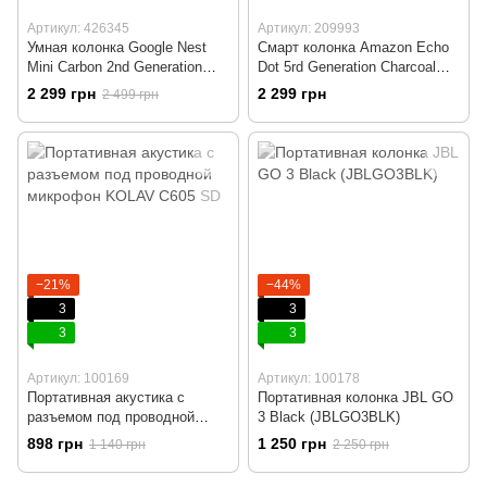
Артикул: 426345
Артикул: 209993
Умная колонка Google Nest
Смарт колонка Amazon Echo
Mini Carbon 2nd Generation
Dot 5rd Generation Charcoal
Европейская версия
(214NT) ENG
2 299 грн
2 299 грн
2 499 грн
(GA00781-EU)
−21%
−44%
3
3
3
3
Артикул: 100169
Артикул: 100178
Портативная акустика с
Портативная колонка JBL GO
разъемом под проводной
3 Black (JBLGO3BLK)
микрофон KOLAV C605 SD
898 грн
1 250 грн
1 140 грн
2 250 грн