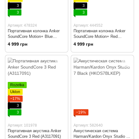
3
3
3
3
Артикул: 478324
Артикул: 444552
Портативная колонка Anker
Портативная колонка Anker
SoundCore Motion+ Blue
SoundCore Motion+ Red
(A3116031)
(A3116091)
4 999 грн
4 999 грн
Rozetka
Uklon
−17%
3
3
−19%
Артикул: 101978
Артикул: 582640
Портативная акустика Anker
Аккустическая система
SoundCore 3 Red (A3117091)
Harman/Kardon Onyx Studio 7