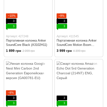
−10%
−9%
3
3
3
3
Артикул: 427248
Артикул: 411545
Портативная колонка Anker
Портативная колонка Anker
SoundCore Black (A3102H11)
SoundCore Motion Boom
(A3118011)
1 899 грн
3 999 грн
2 099 грн
4 399 грн
−8%
3
3
3
3