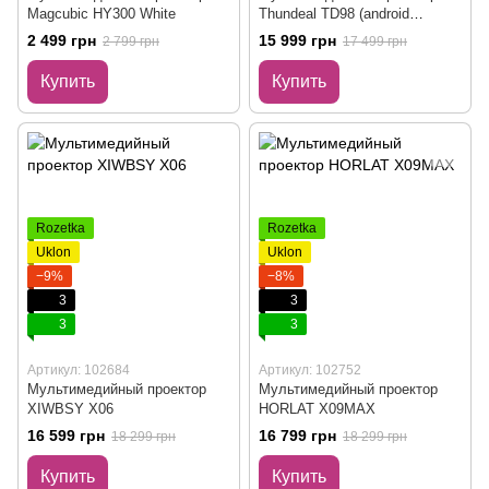
Magcubic HY300 White
Thundeal TD98 (android
version)
2 499 грн
15 999 грн
2 799 грн
17 499 грн
Купить
Купить
Rozetka
Rozetka
Uklon
Uklon
−9%
−8%
3
3
3
3
Артикул: 102684
Артикул: 102752
Мультимедийный проектор
Мультимедийный проектор
XIWBSY X06
HORLAT X09MAX
16 599 грн
16 799 грн
18 299 грн
18 299 грн
Купить
Купить