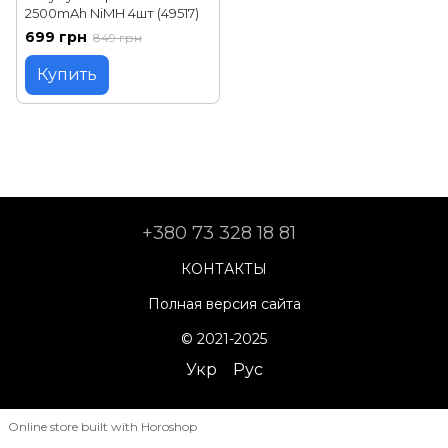
2500mAh NiMH 4шт (49517)
699 грн
849 грн
Купить
+380 73 328 18 81
КОНТАКТЫ
Полная версия сайта
© 2021-2025
Укр
Рус
Online store built with Horoshop