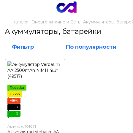
Каталог
Энергопитание и Сеть
Акуммуляторы, батаре
Акуммуляторы, батарейки
Фильтр
По популярности
Rozetka
Uklon
−18%
3
3
Артикул: 101071
Аккумулятор Verbatim AA