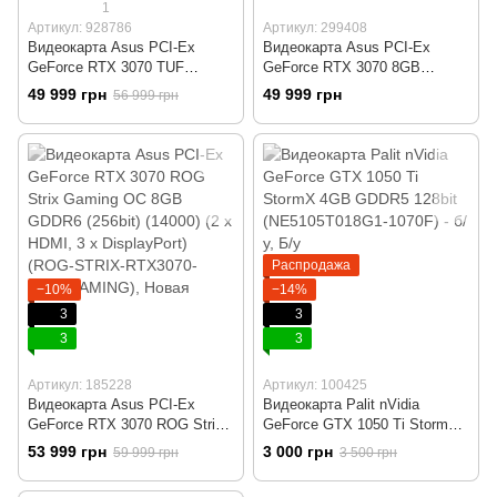
1
Артикул: 928786
Артикул: 299408
Видеокарта Asus PCI-Ex
Видеокарта Asus PCI-Ex
GeForce RTX 3070 TUF
GeForce RTX 3070 8GB
Gaming 8GB GDDR6 (256bit)
GDDR6 (256bit) (14000) (2 x
49 999 грн
49 999 грн
56 999 грн
(14000) (3 x DisplayPort, 2 x
HDMI, 3 x DisplayPort) (KO-
HDMI) (TUF-RTX3070-O8G-
RTX3070-O8G-GAMING)
GAMING)
Распродажа
−10%
−14%
3
3
3
3
Артикул: 185228
Артикул: 100425
Видеокарта Asus PCI-Ex
Видеокарта Palit nVidia
GeForce RTX 3070 ROG Strix
GeForce GTX 1050 Ti StormX
Gaming OC 8GB GDDR6
4GB GDDR5 128bit
53 999 грн
3 000 грн
59 999 грн
3 500 грн
(256bit) (14000) (2 x HDMI, 3 x
(NE5105T018G1-1070F) - б/у
DisplayPort) (ROG-STRIX-