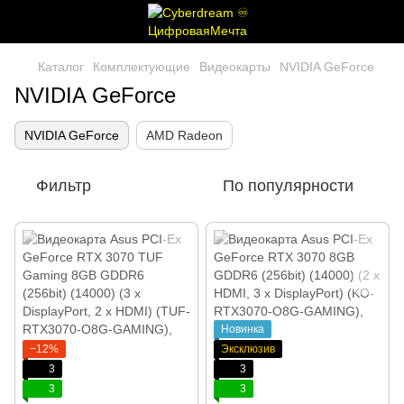
Каталог
Комплектующие
Видеокарты
NVIDIA GeForce
NVIDIA GeForce
NVIDIA GeForce
AMD Radeon
Фильтр
По популярности
Новинка
−12%
Эксклюзив
3
3
3
3