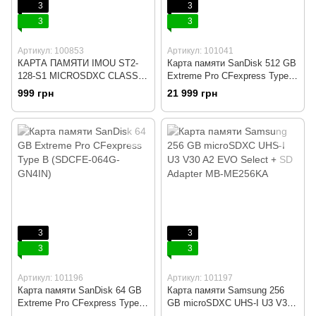
3
3
3
3
Артикул: 100853
Артикул: 101041
КАРТА ПАМЯТИ IMOU ST2-
Карта памяти SanDisk 512 GB
128-S1 MICROSDXC CLASS
Extreme Pro CFexpress Type B
10 UHS-I
(SDCFE-512G-GN4IN)
999 грн
21 999 грн
3
3
3
3
Артикул: 101196
Артикул: 101197
Карта памяти SanDisk 64 GB
Карта памяти Samsung 256
Extreme Pro CFexpress Type B
GB microSDXC UHS-I U3 V30
(SDCFE-064G-GN4IN)
A2 EVO Select + SD Adapter