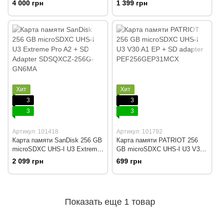
4 000 грн
1 399 грн
MB-ME256KA
Хит
Хит
3
3
3
3
Артикул: 101418
Артикул: 101792
Карта памяти SanDisk 256 GB
Карта памяти PATRIOT 256
microSDXC UHS-I U3 Extreme
GB microSDXC UHS-I U3 V30
Pro A2 + SD Adapter
A1 EP + SD adapter
2 099 грн
699 грн
SDSQXCZ-256G-GN6MA
PEF256GEP31MCX
Показать еще 1 товар