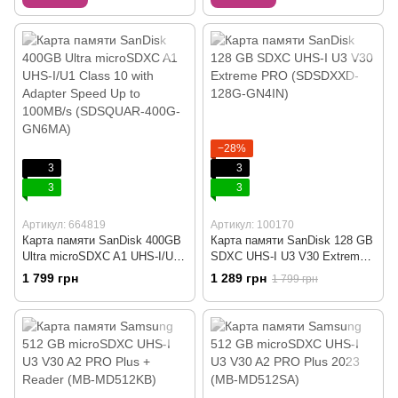
−28%
3
3
3
3
Артикул: 664819
Артикул: 100170
Карта памяти SanDisk 400GB
Карта памяти SanDisk 128 GB
Ultra microSDXC A1 UHS-I/U1
SDXC UHS-I U3 V30 Extreme
Class 10 with Adapter Speed
PRO (SDSDXXD-128G-GN4IN)
1 799 грн
1 289 грн
1 799 грн
Up to 100MB/s (SDSQUAR-
400G-GN6MA)