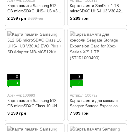
Артикул: 100310
Артикул: 100312
Карта памяти Samsung 512
Карта памяти SanDisk 1 TB
GB microSDXC UHS-I U3 V30
microSDXC UHS-I U3 V30 A2
A2 EVO Select + SD Adapter
Extreme (SDSQXAV-1T00-
2 199 грн
5 299 грн
2 299 грн
MB-ME512KA
GN6MA)
3
3
3
3
Артикул: 100693
Артикул: 100792
Карта памяти Samsung 512
Карта памяти для консоли
GB microSDXC Class 10 UHS-I
Seagate Storage Expansion
U3 V30 A2 EVO Plus + SD
Card for Xbox Series X/S 1 TB
3 199 грн
7 999 грн
Adapter MB-MC512KA
(STJR1000400)