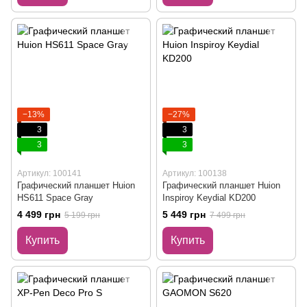
−13%
−27%
3
3
3
3
Артикул: 100141
Артикул: 100138
Графический планшет Huion
Графический планшет Huion
HS611 Space Gray
Inspiroy Keydial KD200
4 499 грн
5 449 грн
5 199 грн
7 499 грн
Купить
Купить