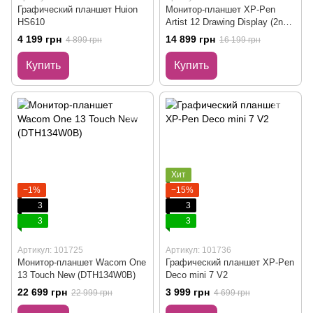
Графический планшет Huion
Монитор-планшет XP-Pen
HS610
Artist 12 Drawing Display (2nd
Gen) Black (JPCD120FH_BK)
4 199 грн
14 899 грн
4 899 грн
16 199 грн
Купить
Купить
Хит
−1%
−15%
3
3
3
3
Артикул: 101725
Артикул: 101736
Монитор-планшет Wacom One
Графический планшет XP-Pen
13 Touch New (DTH134W0B)
Deco mini 7 V2
22 699 грн
3 999 грн
22 999 грн
4 699 грн