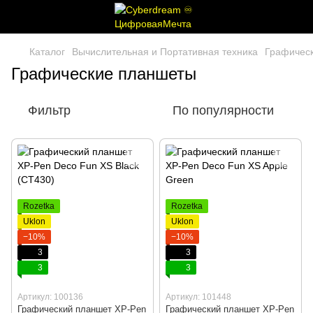
Каталог
Вычислительная и Портативная техника
Графичес
Графические планшеты
Фильтр
По популярности
Rozetka
Rozetka
Uklon
Uklon
−10%
−10%
3
3
3
3
Артикул: 100136
Артикул: 101448
Графический планшет XP-Pen
Графический планшет XP-Pen