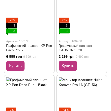
−26%
−8%
3
3
3
3
Артикул: 100130
Артикул: 100200
Графический планшет XP-Pen
Графический планшет
Deco Pro S
GAOMON S620
6 999 грн
2 299 грн
9 399 грн
2 499 грн
Купить
Купить
−7%
−23%