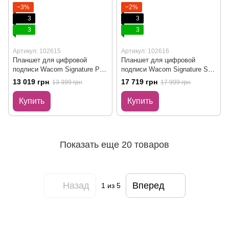
−3%
−2%
3
3
3
3
Артикул: 102615
Артикул: 102616
Планшет для цифровой
Планшет для цифровой
подписи Wacom Signature Pad
подписи Wacom Signature Set
(STU-430-CH2)
(STU540-CH2)
13 019 грн
17 719 грн
13 399 грн
17 999 грн
Купить
Купить
Показать еще 20 товаров
Назад
Вперед
1
из 5