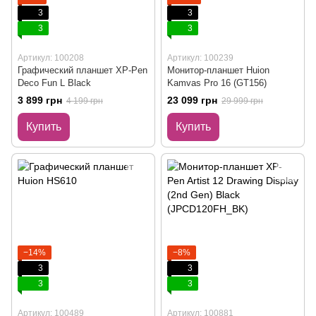
3
3
3
3
Артикул: 100208
Артикул: 100239
Графический планшет XP-Pen
Монитор-планшет Huion
Deco Fun L Black
Kamvas Pro 16 (GT156)
3 899 грн
23 099 грн
4 199 грн
29 999 грн
Купить
Купить
−14%
−8%
3
3
3
3
Артикул: 100489
Артикул: 100881