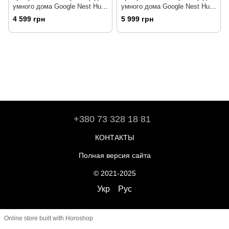
умного дома Google Nest Hub
умного дома Google Nest Hub
2nd Generation Charcoal
2nd Generation Chalk
4 599 грн
5 999 грн
(GA01892-US)
(GA01331-US)
+380 73 328 18 81
КОНТАКТЫ
Полная версия сайта
© 2021-2025
Укр
Рус
Online store built with Horoshop