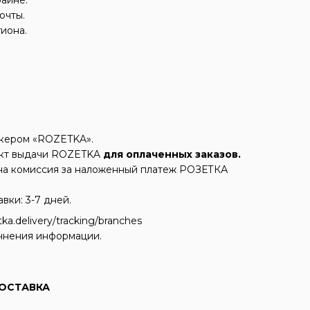
очты.
гиона.
икером «ROZETKA».
кт выдачи ROZETKA
для оплаченных заказов.
ена комиссия за наложенный платеж РОЗЕТКА
ки: 3-7 дней.
a.delivery/tracking/branches
чнения информации.
ОСТАВКА