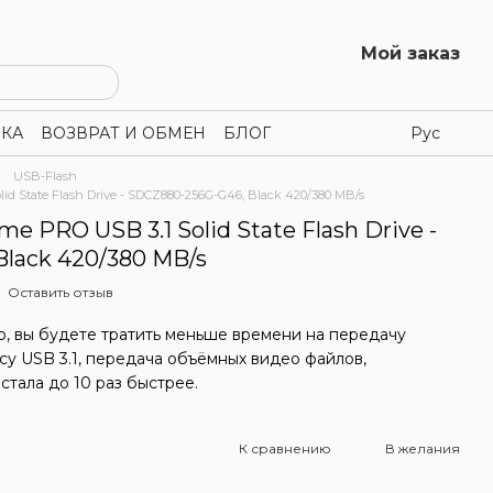
Мой заказ
КА
ВОЗВРАТ И ОБМЕН
БЛОГ
Рус
USB-Flash
id State Flash Drive - SDCZ880-256G-G46, Black 420/380 MB/s
e PRO USB 3.1 Solid State Flash Drive -
lack 420/380 MB/s
Оставить отзыв
ro, вы будете тратить меньше времени на передачу
су USB 3.1, передача объёмных видео файлов,
стала до 10 раз быстрее.
К сравнению
В желания