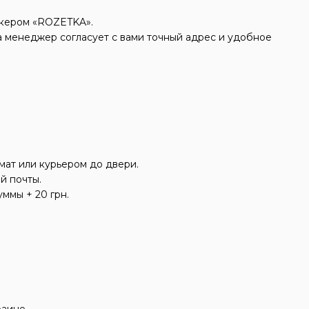
икером «ROZETKA».
 менеджер согласует с вами точный адрес и удобное
мат или курьером до двери.
ой почты.
ммы + 20 грн.
раине.