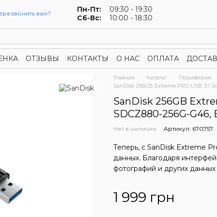
Пн-Пт:
09:30 - 19:30
ерезвонить вам?
Сб-Вс:
10:00 - 18:30
ЕНКА
ОТЗЫВЫ
КОНТАКТЫ
О НАС
ОПЛАТА
ДОСТАВ
конфиденциальности
Публичная оферта
Главная
Каталог
Периферия
SanDisk 256GB Extreme PRO USB 3.1 Sol
SanDisk 256GB Extrem
SDCZ880-256G-G46, B
Нет в наличии
Артикул: 670757
Теперь, с SanDisk Extreme P
данных. Благодаря интерфей
фотографий и других данных 
1 999 грн