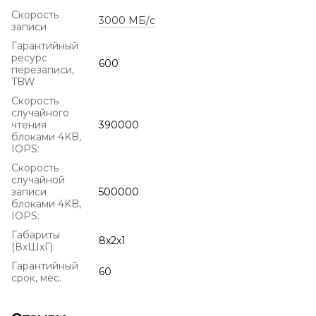
Скорость
3000 МБ/с
записи
Гарантийный
ресурс
600
перезаписи,
TBW
Скорость
случайного
чтения
390000
блоками 4KB,
IOPS:
Скорость
случайной
записи
500000
блоками 4KB,
IOPS:
Габариты
8x2x1
(ВхШхГ)
Гарантийный
60
срок, мес.