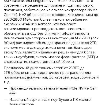
SSD-накопители Kingston NV2 PCIe 4.0 NVMe — это
современное решение для хранения данных нового
поколения, работающее на основе контроллера NVMe
Gen 4x4. NV2 обеспечивает скорость чтения/записи до
3500/2800 МБ/с при более низком потреблении
энергии и меньшем нагреве, что помогает
оптимизировать производительность системы и
обеспечить выгоду без снижения эффективности.
Компактная односторонняя конструкция M.2 2280 (22 x
80 мм) расширяет объем для хранения данных до 2ТБ,
экономя место для других компонентов. Благодаря
этому NV2 является идеальным решением для более
тонких ноутбуков, систем малого форм-фактора (SFF) и
системных плат самостоятельной сборки.
Предлагаемый диапазон емкостей от 250ГБ до
2ТБ обеспечит вам достаточное пространство для
приложений, документов, фотографий, видеороликов и
т. д.
Производительность накопителей PCIe NVMe Gen
4x4
Идеальный вариант для ноутбуков и ПК малого
форм-фактора