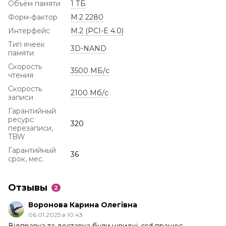
Объём памяти
1 ТБ
Форм-фактор
M.2 2280
Интерфейс
M.2 (PCI-E 4.0)
Тип ячеек
3D-NAND
памяти
Скорость
3500 МБ/с
чтения
Скорость
2100 Мб/с
записи
Гарантийный
ресурс
320
перезаписи,
TBW
Гарантийный
36
срок, мес.
Отзывы
2
Воронова Карина Олегівна
06.01.2025 в 10:43
Відправка та доставка були швидкі, ssd працює.