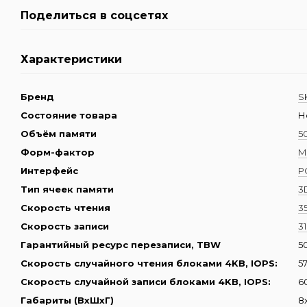
Поделиться в соцсетях
Характеристики
Бренд
S
Состояние товара
Н
Объём памяти
5
Форм-фактор
M
Интерфейс
P
Тип ячеек памяти
3
Скорость чтения
3
Скорость записи
3
Гарантийный ресурс перезаписи, TBW
5
Скорость случайного чтения блоками 4KB, IOPS:
5
Скорость случайной записи блоками 4KB, IOPS:
6
Габариты (ВхШхГ)
8