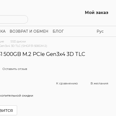
Мой заказ
КА
ВОЗВРАТ И ОБМЕН
БЛОГ
Рус
щие
SSD диски
 Gen3x4 3D TLC (SHGP31-500GM-2)
31 500GB M.2 PCIe Gen3x4 3D TLC
Оставить отзыв
К сравнению
В желания
копительной скидки
вится