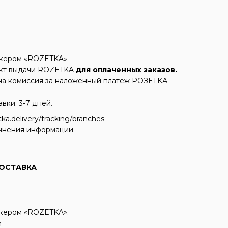
икером «ROZETKA».
кт выдачи ROZETKA
для оплаченных заказов.
ена комиссия за наложенный платеж РОЗЕТКА
ки: 3-7 дней.
a.delivery/tracking/branches
чнения информации.
ОСТАВКА
икером «ROZETKA».
n