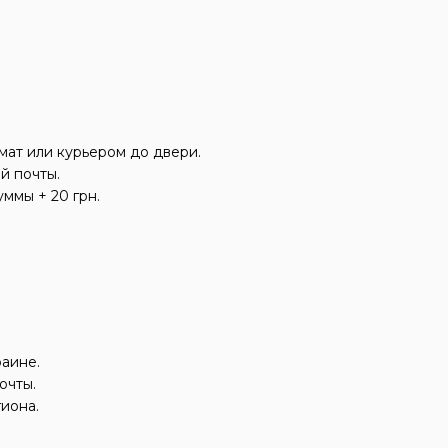
мат или курьером до двери.
ой почты.
ммы + 20 грн.
раине.
очты.
гиона.