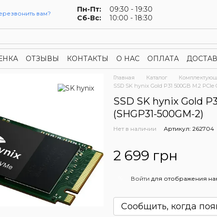
Пн-Пт:
09:30 - 19:30
ерезвонить вам?
Сб-Вс:
10:00 - 18:30
ЕНКА
ОТЗЫВЫ
КОНТАКТЫ
О НАС
ОПЛАТА
ДОСТАВ
конфиденциальности
Публичная оферта
Главная
Каталог
Комплектую
SSD SK hynix Gold P31 500GB M.2 PCIe
SSD SK hynix Gold P
(SHGP31-500GM-2)
Нет в наличии
Артикул: 262704
2 699 грн
%
Войти
для отображения на
Сообщить, когда поя