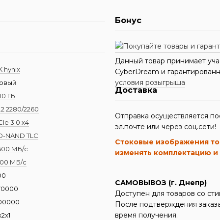
Бонус
Данный товар принимает уча
K hynix
CyberDream и гарантированно
условия розыгрыша
овый
Доставка
00 ГБ
.2 2280/2260
Отправка осуществляется по
CIe 3.0 x4
эл.почте или через соц.сети!
D-NAND TLC
Стоковые изображения то
500 МБ/с
изменять комплектацию и
100 МБ/с
00
САМОВЫВОЗ (г. Днепр)
70000
Доступен для товаров со ст
00000
После подтверждения заказа
время получения.
x2x1