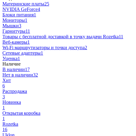
Материнские платы
25
NVIDIA GeForce
4
Блоки питания
1
Мониторы
1
Мышки
3
Гарнитуры
11
Товары с бесплатной доставкой в точку выдачи Rozetka
11
Веб-камеры
1
Wi-Fi маршрутизаторы и точки доступа
2
Сетевые адаптеры
1
Уценка
1
Наличие
В наличии
17
Нет в наличии
32
Хит
6
Распродажа
3
Новинка
1
Открытая коробка
1
Rozetka
16
Uklon