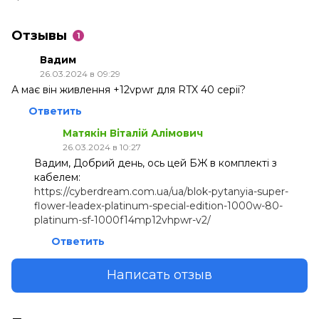
Отзывы
1
Вадим
26.03.2024 в 09:29
А має він живлення +12vpwr для RTX 40 серії?
Ответить
Матякін Віталій Алімович
26.03.2024 в 10:27
Вадим, Добрий день, ось цей БЖ в комплекті з
кабелем:
https://cyberdream.com.ua/ua/blok-pytanyia-super-
flower-leadex-platinum-special-edition-1000w-80-
platinum-sf-1000f14mp12vhpwr-v2/
Ответить
Написать отзыв