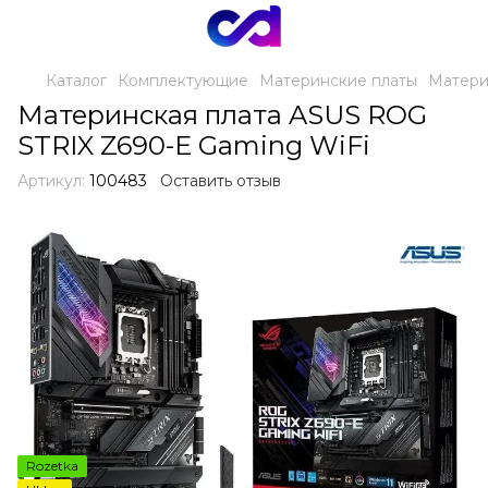
Каталог
Комплектующие
Материнские платы
Матери
Материнская плата ASUS ROG
STRIX Z690-E Gaming WiFi
Артикул:
100483
Оставить отзыв
Rozetka