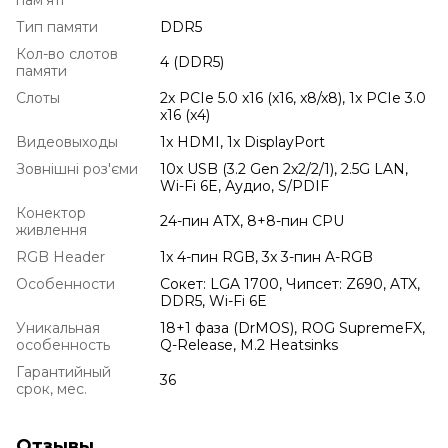
Тип памяти
DDR5
Кол-во слотов
4 (DDR5)
памяти
Слоты
2x PCIe 5.0 x16 (x16, x8/x8), 1x PCIe 3.0
x16 (x4)
Видеовыходы
1x HDMI, 1x DisplayPort
Зовнішні роз'єми
10x USB (3.2 Gen 2x2/2/1), 2.5G LAN,
Wi-Fi 6E, Аудио, S/PDIF
Конектор
24-пин ATX, 8+8-пин CPU
живлення
RGB Header
1x 4-пин RGB, 3x 3-пин A-RGB
Особенности
Сокет: LGA 1700, Чипсет: Z690, ATX,
DDR5, Wi-Fi 6E
Уникальная
18+1 фаза (DrMOS), ROG SupremeFX,
особенность
Q-Release, M.2 Heatsinks
Гарантийный
36
срок, мес.
Отзывы