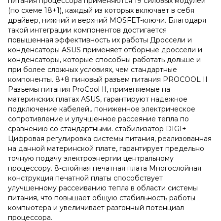
питания процессора применяются 19 силовых модулей
(по схеме 18+1), каждый из которых включает в себя
драйвер, нижний и верхний MOSFET-ключи. Благодаря
такой интеграции компонентов достигается
повышенная эффективность их работы Дроссели и
конденсаторы ASUS применяет отборные дроссели и
конденсаторы, которые способны работать дольше и
при более сложных условиях, чем стандартные
компоненты. 8+8 пиновый разъем питания PROCOOL II
Разъемы питания ProCool II, применяемые на
материнских платах ASUS, гарантируют надежное
подключение кабелей,. пониженное электрическое
сопротивление и улучшенное рассеяние тепла по
сравнению со стандартными. стабилизатор DIGI+
Цифровая регулировка системы питания, реализованная
на данной материнской плате, гарантирует предельно
точную подачу электроэнергии центральному
процессору. 8-слойная печатная плата Многослойная
конструкция печатной платы способствует
улучшенному рассеиванию тепла в области системы
питания, что повышает общую стабильность работы
компьютера и увеличивает разгонный потенциал
процессора.