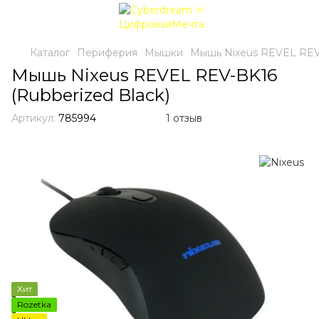
Каталог
Периферия
Мышки
Мышь Nixeus REVEL REV-
Мышь Nixeus REVEL REV-BK16
(Rubberized Black)
Артикул:
785994
1 отзыв
Хит
Rozetka