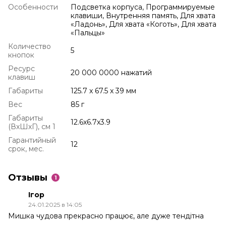
Особенности
Подсветка корпуса, Программируемые
клавиши, Внутренняя память, Для хвата
«Ладонь», Для хвата «Коготь», Для хвата
«Пальцы»
Количество
5
кнопок
Ресурс
20 000 0000 нажатий
клавиш
Габариты
125.7 x 67.5 x 39 мм
Вес
85 г
Габариты
12.6x6.7x3.9
(ВхШхГ), см 1
Гарантийный
12
срок, мес.
Отзывы
1
Ігор
24.01.2025 в 14:05
Мишка чудова прекрасно працює, але дуже тендітна