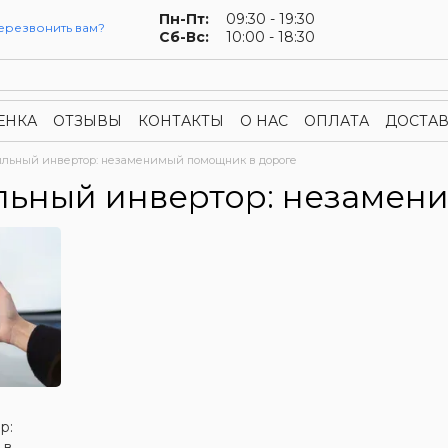
Пн-Пт:
09:30 - 19:30
ерезвонить вам?
Сб-Вс:
10:00 - 18:30
ЕНКА
ОТЗЫВЫ
КОНТАКТЫ
О НАС
ОПЛАТА
ДОСТАВ
конфиденциальности
Публичная оферта
льный инвертор: незаменимый помощник в дороге
ьный инвертор: незамен
р:
 в