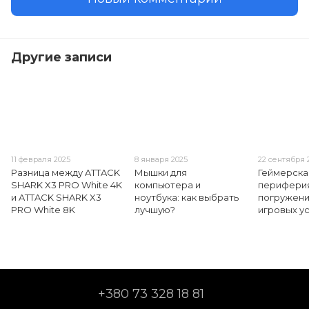
Другие записи
11 февраля 2025
8 января 2025
22 сентября 
Разница между ATTACK
Мышки для
Геймерска
SHARK X3 PRO White 4K
компьютера и
периферия
и ATTACK SHARK X3
ноутбука: как выбрать
погружени
PRO White 8K
лучшую?
игровых у
+380 73 328 18 81