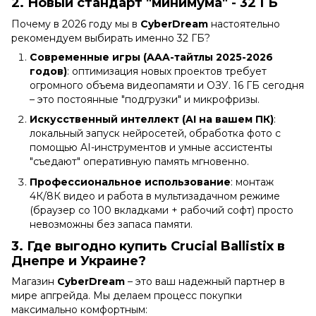
2. Новый стандарт "минимума" - 32 ГБ
Почему в 2026 году мы в
CyberDream
настоятельно
рекомендуем выбирать именно 32 ГБ?
Современные игры (AAA-тайтлы 2025-2026
годов)
: оптимизация новых проектов требует
огромного объема видеопамяти и ОЗУ. 16 ГБ сегодня
– это постоянные "подгрузки" и микрофризы.
Искусственный интеллект (AI на вашем ПК)
:
локальный запуск нейросетей, обработка фото с
помощью AI-инструментов и умные ассистенты
"съедают" оперативную память мгновенно.
Профессиональное использование
: монтаж
4К/8К видео и работа в мультизадачном режиме
(браузер со 100 вкладками + рабочий софт) просто
невозможны без запаса памяти.
3. Где выгодно купить Crucial Ballistix в
Днепре и Украине?
Магазин
CyberDream
– это ваш надежный партнер в
мире апгрейда. Мы делаем процесс покупки
максимально комфортным: