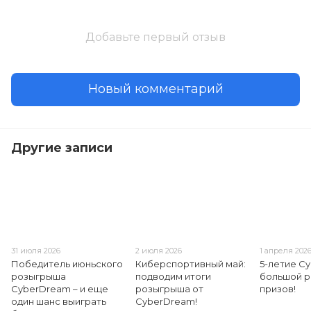
Добавьте первый отзыв
Новый комментарий
Другие записи
31 июля 2026
2 июля 2026
1 апреля 202
Победитель июньского
Киберспортивный май:
5-летие C
розыгрыша
подводим итоги
большой 
CyberDream – и еще
розыгрыша от
призов!
один шанс выиграть
CyberDream!