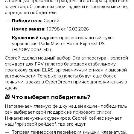
С помощью прозрачного рандомного отбора среди всех
клиентов, обновивших свои гаджеты в прошлом месяце,
определен победитель:
Победитель:
Сергей
Номер заказа:
10798 от 13.03.2026
Купленный гаджет
: профессиональный пульт
управления RadioMaster Boxer ExpressLRS
(HP0157.0043-M2).
Сергей сделал мощный выбор! Эта аппаратура – ​​золотой
стандарт для FPV-пилотов благодаря стабильному
протоколу связи ELRS, эргономичным стикам и высокой
автономности. Теперь его полеты будут еще более
точными, а заказ в CyberDream принес дополнительную
удачу.
🎁 Что выберет победитель?
Напоминаем главную фишку нашей акции - победитель
сам выбирает свой подарок из
призового списка
!
Никаких ненужных сувениров. Сергей сейчас изучает
наш "призовой райдер", где его ждут:
Топовая геймерская периферия (мышки, клавиатуры,