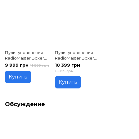
Пульт управления
Пульт управления
RadioMaster Boxer
RadioMaster Boxer
ExpressLRS
ExpressLRS
9 999 грн
10 399 грн
11 099 грн
(HP0157.0043-M2)
(HP0157.0043-M2) С
11 099 грн
аккумулятором
Купить
Купить
Обсуждение