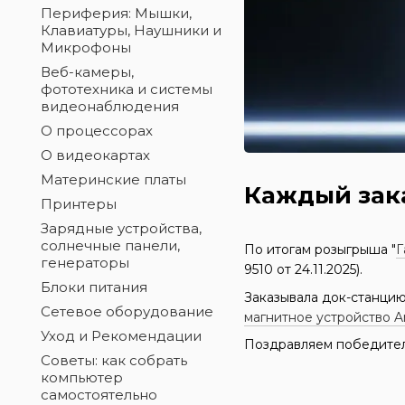
Периферия: Мышки,
Клавиатуры, Наушники и
Микрофоны
Веб-камеры,
фототехника и системы
видеонаблюдения
О процессорах
О видеокартах
Материнские платы
Каждый зака
Принтеры
Зарядные устройства,
солнечные панели,
По итогам розыгрыша "
Г
генераторы
9510 от 24.11.2025).
Блоки питания
Заказывала док-станцию ​
Сетевое оборудование
магнитное устройство A
Уход и Рекомендации
Поздравляем победител
Советы: как собрать
компьютер
самостоятельно